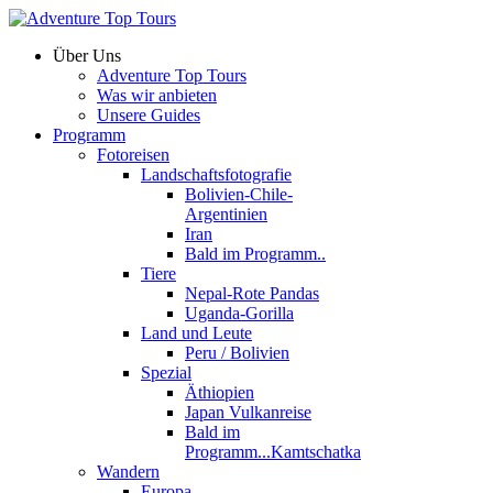
Über Uns
Adventure Top Tours
Was wir anbieten
Unsere Guides
Programm
Fotoreisen
Landschaftsfotografie
Bolivien-Chile-
Argentinien
Iran
Bald im Programm..
Tiere
Nepal-Rote Pandas
Uganda-Gorilla
Land und Leute
Peru / Bolivien
Spezial
Äthiopien
Japan Vulkanreise
Bald im
Programm...Kamtschatka
Wandern
Europa