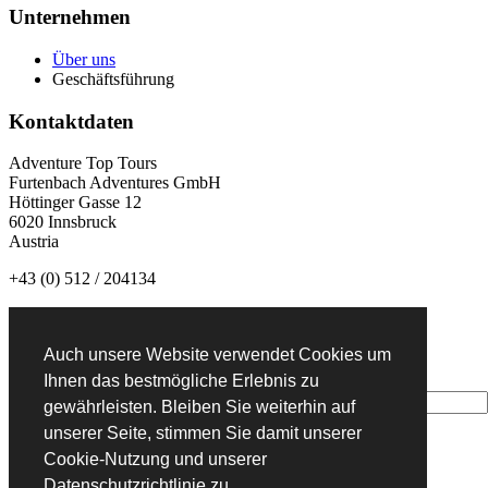
Unternehmen
Über uns
Geschäftsführung
Kontaktdaten
Adventure Top Tours
Furtenbach Adventures GmbH
Höttinger Gasse 12
6020 Innsbruck
Austria
+43 (0) 512 / 204134
info@adventuretoptours.com
Auch unsere Website verwendet Cookies um
Newsletteranmeldung:
Ihnen das bestmögliche Erlebnis zu
gewährleisten. Bleiben Sie weiterhin auf
unserer Seite, stimmen Sie damit unserer
Cookie-Nutzung und unserer
DE
Datenschutzrichtlinie zu.