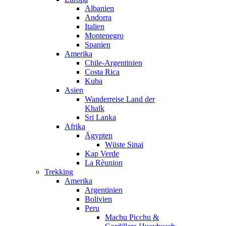
Albanien
Andorra
Italien
Montenegro
Spanien
Amerika
Chile-Argentinien
Costa Rica
Kuba
Asien
Wanderreise Land der
Khalk
Sri Lanka
Afrika
Ägypten
Wüste Sinai
Kap Verde
La Rèunion
Trekking
Amerika
Argentinien
Bolivien
Peru
Machu Picchu &