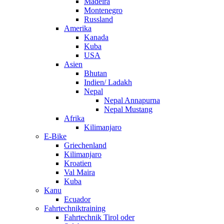
Madeira
Montenegro
Russland
Amerika
Kanada
Kuba
USA
Asien
Bhutan
Indien/ Ladakh
Nepal
Nepal Annapurna
Nepal Mustang
Afrika
Kilimanjaro
E-Bike
Griechenland
Kilimanjaro
Kroatien
Val Maira
Kuba
Kanu
Ecuador
Fahrtechniktraining
Fahrtechnik Tirol oder