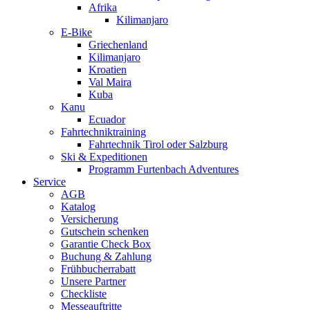
Afrika
Kilimanjaro
E-Bike
Griechenland
Kilimanjaro
Kroatien
Val Maira
Kuba
Kanu
Ecuador
Fahrtechniktraining
Fahrtechnik Tirol oder Salzburg
Ski & Expeditionen
Programm Furtenbach Adventures
Service
AGB
Katalog
Versicherung
Gutschein schenken
Garantie Check Box
Buchung & Zahlung
Frühbucherrabatt
Unsere Partner
Checkliste
Messeauftritte