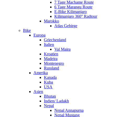
7 Tage Machame Route
6 Tage Marangu Route
E-Bike Kilimanjaro
Kilimanjaro 360° Radtour
Marokko
Atlas Gebirge
Bike
Europa
Griechenland
Italien
Val Maira
Kroatien
Madeira
Montenegro
Russland
Amerika
Kanada
Kuba
USA
Asien
Bhutan
Indien/ Ladakh
Nepal
Nepal Annapurna
Nepal Mustang