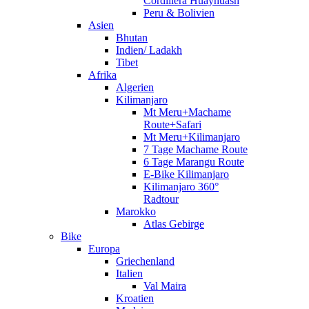
Cordillera Huayhuash
Peru & Bolivien
Asien
Bhutan
Indien/ Ladakh
Tibet
Afrika
Algerien
Kilimanjaro
Mt Meru+Machame
Route+Safari
Mt Meru+Kilimanjaro
7 Tage Machame Route
6 Tage Marangu Route
E-Bike Kilimanjaro
Kilimanjaro 360°
Radtour
Marokko
Atlas Gebirge
Bike
Europa
Griechenland
Italien
Val Maira
Kroatien