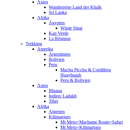
Asien
Wanderreise Land der Khalk
Sri Lanka
Afrika
Ägypten
Wüste Sinai
Kap Verde
La Rèunion
Trekking
Amerika
Argentinien
Bolivien
Peru
Machu Picchu & Cordillera
Huayhuash
Peru & Bolivien
Asien
Bhutan
Indien/ Ladakh
Tibet
Afrika
Algerien
Kilimanjaro
Mt Meru+Machame Route+Safari
Mt Meru+Kilimanjaro