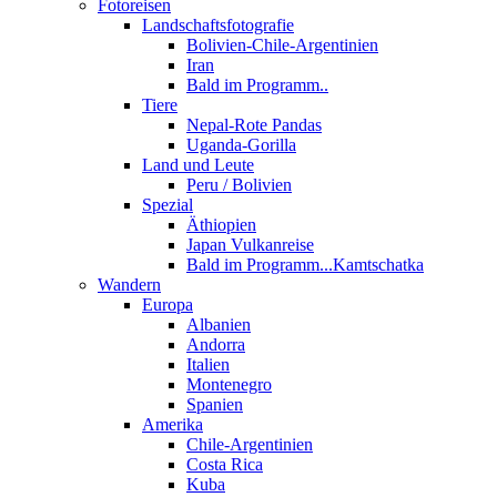
Fotoreisen
Landschaftsfotografie
Bolivien-Chile-Argentinien
Iran
Bald im Programm..
Tiere
Nepal-Rote Pandas
Uganda-Gorilla
Land und Leute
Peru / Bolivien
Spezial
Äthiopien
Japan Vulkanreise
Bald im Programm...Kamtschatka
Wandern
Europa
Albanien
Andorra
Italien
Montenegro
Spanien
Amerika
Chile-Argentinien
Costa Rica
Kuba