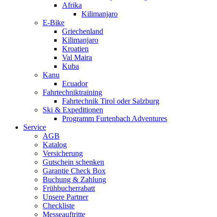
Afrika
Kilimanjaro
E-Bike
Griechenland
Kilimanjaro
Kroatien
Val Maira
Kuba
Kanu
Ecuador
Fahrtechniktraining
Fahrtechnik Tirol oder Salzburg
Ski & Expeditionen
Programm Furtenbach Adventures
Service
AGB
Katalog
Versicherung
Gutschein schenken
Garantie Check Box
Buchung & Zahlung
Frühbucherrabatt
Unsere Partner
Checkliste
Messeauftritte