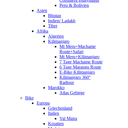
Cordillera Huayhuash
Peru & Bolivien
Asien
Bhutan
Indien/ Ladakh
Tibet
Afrika
Algerien
Kilimanjaro
Mt Meru+Machame
Route+Safari
Mt Meru+Kilimanjaro
7 Tage Machame Route
6 Tage Marangu Route
E-Bike Kilimanjaro
Kilimanjaro 360°
Radtour
Marokko
Atlas Gebirge
Bike
Europa
Griechenland
Italien
Val Maira
Kroatien