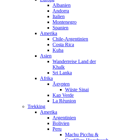
Albanien
Andorra
Italien
Montenegro
Spanien
Amerika
Chile-Argentinien
Costa Rica
Kuba
Asien
Wanderreise Land der
Khalk
Sri Lanka
Afrika
Ägypten
Wüste Sinai
Kap Verde
La Rèunion
Trekking
Amerika
Argentinien
Bolivien
Peru
Machu Picchu &