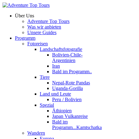
Über Uns
Adventure Top Tours
Was wir anbieten
Unsere Guides
Programm
Fotoreisen
Landschaftsfotografie
Bolivien-Chile-
Argentinien
Iran
Bald im Programm..
Tiere
Nepal-Rote Pandas
Uganda-Gorilla
Land und Leute
Peru / Bolivien
Spezial
Äthiopien
Japan Vulkanreise
Bald im
Programm...Kamtschatka
Wandern
Europa