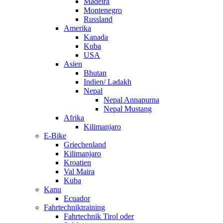
Madeira
Montenegro
Russland
Amerika
Kanada
Kuba
USA
Asien
Bhutan
Indien/ Ladakh
Nepal
Nepal Annapurna
Nepal Mustang
Afrika
Kilimanjaro
E-Bike
Griechenland
Kilimanjaro
Kroatien
Val Maira
Kuba
Kanu
Ecuador
Fahrtechniktraining
Fahrtechnik Tirol oder