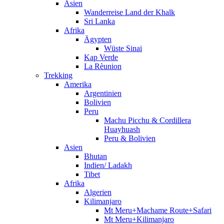
Asien
Wanderreise Land der Khalk
Sri Lanka
Afrika
Ägypten
Wüste Sinai
Kap Verde
La Rèunion
Trekking
Amerika
Argentinien
Bolivien
Peru
Machu Picchu & Cordillera
Huayhuash
Peru & Bolivien
Asien
Bhutan
Indien/ Ladakh
Tibet
Afrika
Algerien
Kilimanjaro
Mt Meru+Machame Route+Safari
Mt Meru+Kilimanjaro