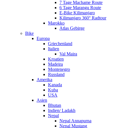
7 Tage Machame Route
6 Tage Marangu Route
E-Bike Kilimanjaro
Kilimanjaro 360° Radtour
Marokko
Atlas Gebirge
Bike
Europa
Griechenland
Italien
Val Maira
Kroatien
Madeira
Montenegro
Russland
Amerika
Kanada
Kuba
USA
Asien
Bhutan
Indien/ Ladakh
Nepal
Nepal Annapurna
Nepal Mustang