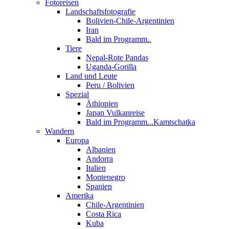
Fotoreisen
Landschaftsfotografie
Bolivien-Chile-Argentinien
Iran
Bald im Programm..
Tiere
Nepal-Rote Pandas
Uganda-Gorilla
Land und Leute
Peru / Bolivien
Spezial
Äthiopien
Japan Vulkanreise
Bald im Programm...Kamtschatka
Wandern
Europa
Albanien
Andorra
Italien
Montenegro
Spanien
Amerika
Chile-Argentinien
Costa Rica
Kuba