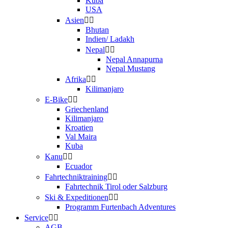
Kuba
USA
Asien
Bhutan
Indien/ Ladakh
Nepal
Nepal Annapurna
Nepal Mustang
Afrika
Kilimanjaro
E-Bike
Griechenland
Kilimanjaro
Kroatien
Val Maira
Kuba
Kanu
Ecuador
Fahrtechniktraining
Fahrtechnik Tirol oder Salzburg
Ski & Expeditionen
Programm Furtenbach Adventures
Service
AGB