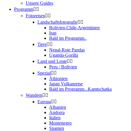
Unsere Guides
Programm
Fotoreisen
Landschaftsfotografie
Bolivien-Chile-Argentinien
Iran
Bald im Programm..
Tiere
Nepal-Rote Pandas
Uganda-Gorilla
Land und Leute
Peru / Bolivien
Spezial
Äthiopien
Japan Vulkanreise
Bald im Programm...Kamtschatka
Wandern
Europa
Albanien
Andorra
Italien
Montenegro
Spanien