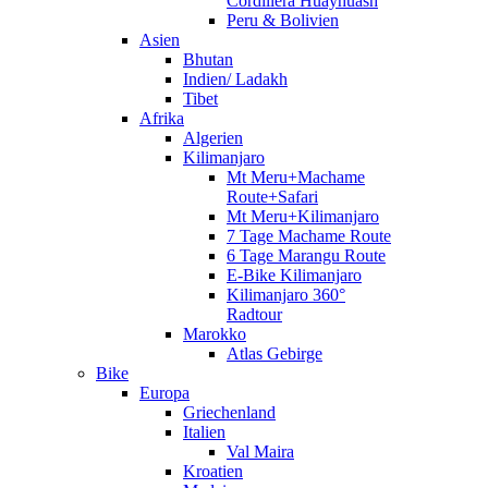
Cordillera Huayhuash
Peru & Bolivien
Asien
Bhutan
Indien/ Ladakh
Tibet
Afrika
Algerien
Kilimanjaro
Mt Meru+Machame
Route+Safari
Mt Meru+Kilimanjaro
7 Tage Machame Route
6 Tage Marangu Route
E-Bike Kilimanjaro
Kilimanjaro 360°
Radtour
Marokko
Atlas Gebirge
Bike
Europa
Griechenland
Italien
Val Maira
Kroatien