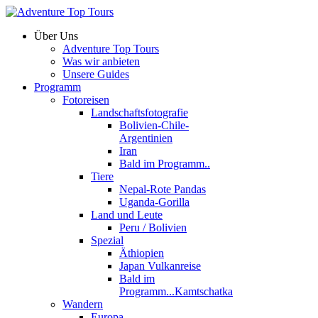
Über Uns
Adventure Top Tours
Was wir anbieten
Unsere Guides
Programm
Fotoreisen
Landschaftsfotografie
Bolivien-Chile-
Argentinien
Iran
Bald im Programm..
Tiere
Nepal-Rote Pandas
Uganda-Gorilla
Land und Leute
Peru / Bolivien
Spezial
Äthiopien
Japan Vulkanreise
Bald im
Programm...Kamtschatka
Wandern
Europa