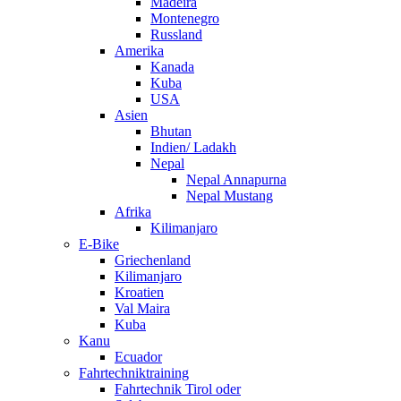
Madeira
Montenegro
Russland
Amerika
Kanada
Kuba
USA
Asien
Bhutan
Indien/ Ladakh
Nepal
Nepal Annapurna
Nepal Mustang
Afrika
Kilimanjaro
E-Bike
Griechenland
Kilimanjaro
Kroatien
Val Maira
Kuba
Kanu
Ecuador
Fahrtechniktraining
Fahrtechnik Tirol oder