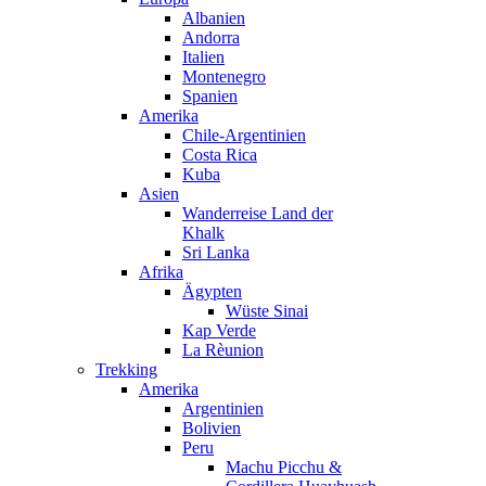
Albanien
Andorra
Italien
Montenegro
Spanien
Amerika
Chile-Argentinien
Costa Rica
Kuba
Asien
Wanderreise Land der
Khalk
Sri Lanka
Afrika
Ägypten
Wüste Sinai
Kap Verde
La Rèunion
Trekking
Amerika
Argentinien
Bolivien
Peru
Machu Picchu &