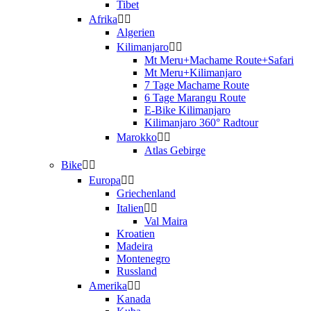
Tibet
Afrika
Algerien
Kilimanjaro
Mt Meru+Machame Route+Safari
Mt Meru+Kilimanjaro
7 Tage Machame Route
6 Tage Marangu Route
E-Bike Kilimanjaro
Kilimanjaro 360° Radtour
Marokko
Atlas Gebirge
Bike
Europa
Griechenland
Italien
Val Maira
Kroatien
Madeira
Montenegro
Russland
Amerika
Kanada