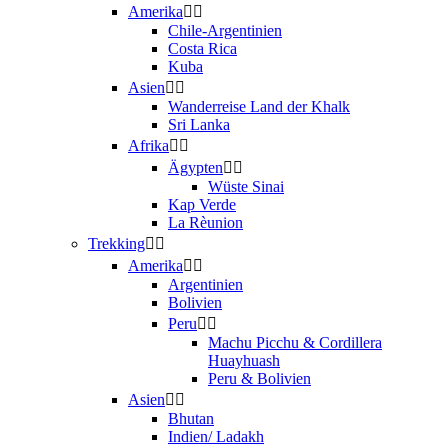
Amerika
Chile-Argentinien
Costa Rica
Kuba
Asien
Wanderreise Land der Khalk
Sri Lanka
Afrika
Ägypten
Wüste Sinai
Kap Verde
La Rèunion
Trekking
Amerika
Argentinien
Bolivien
Peru
Machu Picchu & Cordillera
Huayhuash
Peru & Bolivien
Asien
Bhutan
Indien/ Ladakh