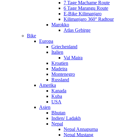
7 Tage Machame Route
6 Tage Marangu Route
E-Bike Kilimanjaro
Kilimanjaro 360° Radtour
Marokko
Atlas Gebirge
Bike
Europa
Griechenland
Italien
Val Maira
Kroatien
Madeira
Montenegro
Russland
Amerika
Kanada
Kuba
USA
Asien
Bhutan
Indien/ Ladakh
Nepal
Nepal Annapurna
Nepal Mustang