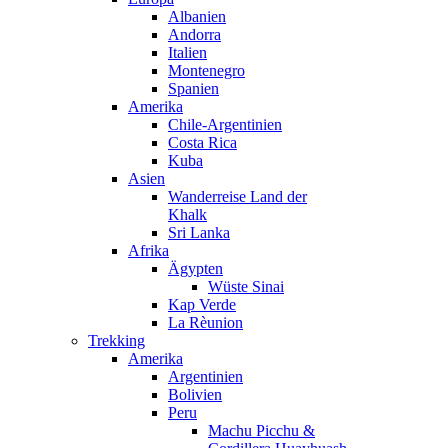
Albanien
Andorra
Italien
Montenegro
Spanien
Amerika
Chile-Argentinien
Costa Rica
Kuba
Asien
Wanderreise Land der
Khalk
Sri Lanka
Afrika
Ägypten
Wüste Sinai
Kap Verde
La Rèunion
Trekking
Amerika
Argentinien
Bolivien
Peru
Machu Picchu &