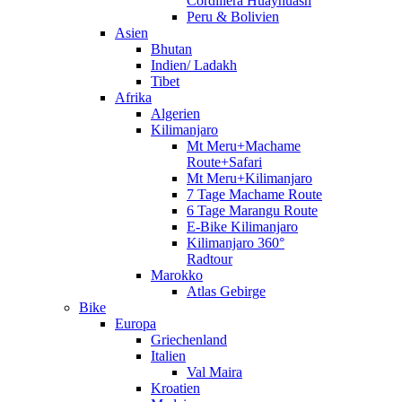
Cordillera Huayhuash
Peru & Bolivien
Asien
Bhutan
Indien/ Ladakh
Tibet
Afrika
Algerien
Kilimanjaro
Mt Meru+Machame
Route+Safari
Mt Meru+Kilimanjaro
7 Tage Machame Route
6 Tage Marangu Route
E-Bike Kilimanjaro
Kilimanjaro 360°
Radtour
Marokko
Atlas Gebirge
Bike
Europa
Griechenland
Italien
Val Maira
Kroatien