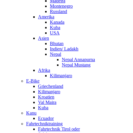
Madeira
Montenegro
Russland
Amerika
Kanada
Kuba
USA
Asien
Bhutan
Indien/ Ladakh
Nepal
Nepal Annapurna
Nepal Mustang
Afrika
Kilimanjaro
E-Bike
Griechenland
Kilimanjaro
Kroatien
Val Maira
Kuba
Kanu
Ecuador
Fahrtechniktraining
Fahrtechnik Tirol oder