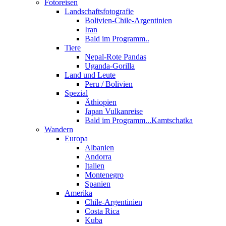
Fotoreisen
Landschaftsfotografie
Bolivien-Chile-Argentinien
Iran
Bald im Programm..
Tiere
Nepal-Rote Pandas
Uganda-Gorilla
Land und Leute
Peru / Bolivien
Spezial
Äthiopien
Japan Vulkanreise
Bald im Programm...Kamtschatka
Wandern
Europa
Albanien
Andorra
Italien
Montenegro
Spanien
Amerika
Chile-Argentinien
Costa Rica
Kuba