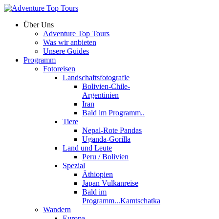
Über Uns
Adventure Top Tours
Was wir anbieten
Unsere Guides
Programm
Fotoreisen
Landschaftsfotografie
Bolivien-Chile-
Argentinien
Iran
Bald im Programm..
Tiere
Nepal-Rote Pandas
Uganda-Gorilla
Land und Leute
Peru / Bolivien
Spezial
Äthiopien
Japan Vulkanreise
Bald im
Programm...Kamtschatka
Wandern
Europa