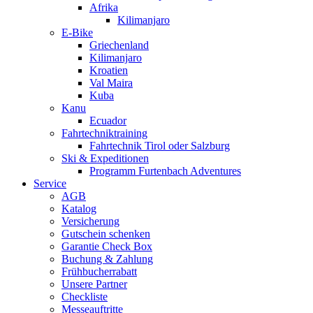
Afrika
Kilimanjaro
E-Bike
Griechenland
Kilimanjaro
Kroatien
Val Maira
Kuba
Kanu
Ecuador
Fahrtechniktraining
Fahrtechnik Tirol oder Salzburg
Ski & Expeditionen
Programm Furtenbach Adventures
Service
AGB
Katalog
Versicherung
Gutschein schenken
Garantie Check Box
Buchung & Zahlung
Frühbucherrabatt
Unsere Partner
Checkliste
Messeauftritte