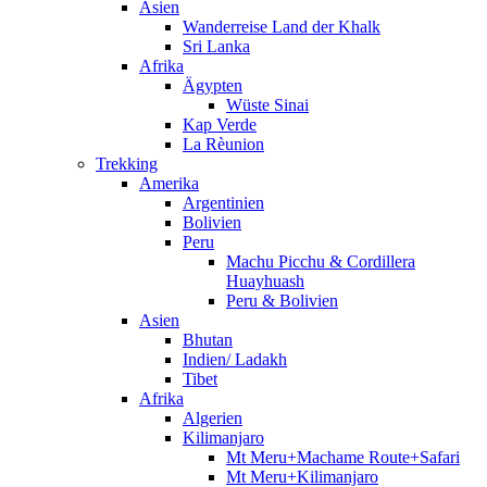
Asien
Wanderreise Land der Khalk
Sri Lanka
Afrika
Ägypten
Wüste Sinai
Kap Verde
La Rèunion
Trekking
Amerika
Argentinien
Bolivien
Peru
Machu Picchu & Cordillera
Huayhuash
Peru & Bolivien
Asien
Bhutan
Indien/ Ladakh
Tibet
Afrika
Algerien
Kilimanjaro
Mt Meru+Machame Route+Safari
Mt Meru+Kilimanjaro