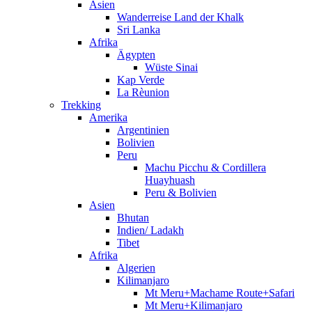
Asien
Wanderreise Land der Khalk
Sri Lanka
Afrika
Ägypten
Wüste Sinai
Kap Verde
La Rèunion
Trekking
Amerika
Argentinien
Bolivien
Peru
Machu Picchu & Cordillera
Huayhuash
Peru & Bolivien
Asien
Bhutan
Indien/ Ladakh
Tibet
Afrika
Algerien
Kilimanjaro
Mt Meru+Machame Route+Safari
Mt Meru+Kilimanjaro