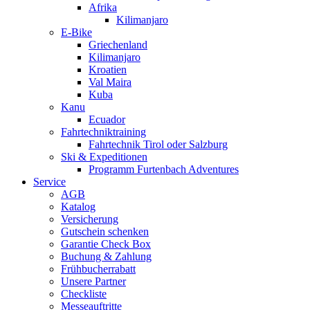
Afrika
Kilimanjaro
E-Bike
Griechenland
Kilimanjaro
Kroatien
Val Maira
Kuba
Kanu
Ecuador
Fahrtechniktraining
Fahrtechnik Tirol oder Salzburg
Ski & Expeditionen
Programm Furtenbach Adventures
Service
AGB
Katalog
Versicherung
Gutschein schenken
Garantie Check Box
Buchung & Zahlung
Frühbucherrabatt
Unsere Partner
Checkliste
Messeauftritte