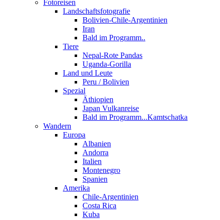
Fotoreisen
Landschaftsfotografie
Bolivien-Chile-Argentinien
Iran
Bald im Programm..
Tiere
Nepal-Rote Pandas
Uganda-Gorilla
Land und Leute
Peru / Bolivien
Spezial
Äthiopien
Japan Vulkanreise
Bald im Programm...Kamtschatka
Wandern
Europa
Albanien
Andorra
Italien
Montenegro
Spanien
Amerika
Chile-Argentinien
Costa Rica
Kuba