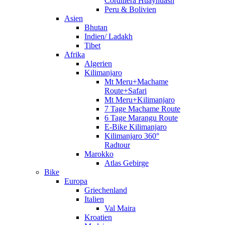
Cordillera Huayhuash
Peru & Bolivien
Asien
Bhutan
Indien/ Ladakh
Tibet
Afrika
Algerien
Kilimanjaro
Mt Meru+Machame
Route+Safari
Mt Meru+Kilimanjaro
7 Tage Machame Route
6 Tage Marangu Route
E-Bike Kilimanjaro
Kilimanjaro 360°
Radtour
Marokko
Atlas Gebirge
Bike
Europa
Griechenland
Italien
Val Maira
Kroatien