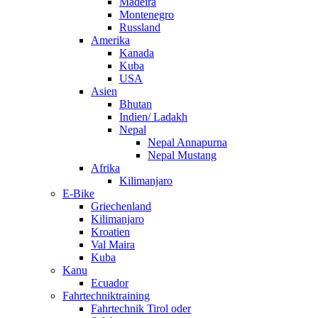
Madeira
Montenegro
Russland
Amerika
Kanada
Kuba
USA
Asien
Bhutan
Indien/ Ladakh
Nepal
Nepal Annapurna
Nepal Mustang
Afrika
Kilimanjaro
E-Bike
Griechenland
Kilimanjaro
Kroatien
Val Maira
Kuba
Kanu
Ecuador
Fahrtechniktraining
Fahrtechnik Tirol oder