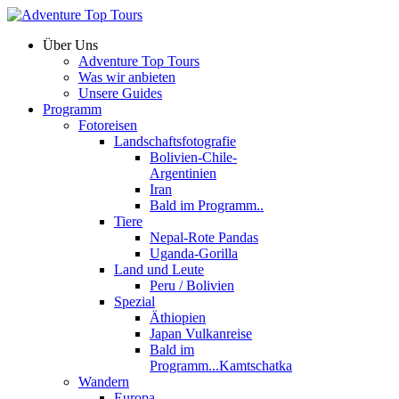
Über Uns
Adventure Top Tours
Was wir anbieten
Unsere Guides
Programm
Fotoreisen
Landschaftsfotografie
Bolivien-Chile-
Argentinien
Iran
Bald im Programm..
Tiere
Nepal-Rote Pandas
Uganda-Gorilla
Land und Leute
Peru / Bolivien
Spezial
Äthiopien
Japan Vulkanreise
Bald im
Programm...Kamtschatka
Wandern
Europa