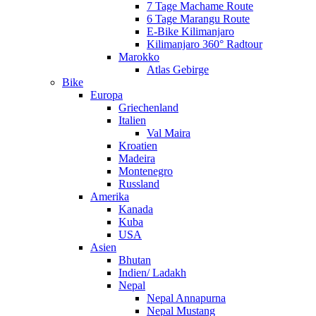
7 Tage Machame Route
6 Tage Marangu Route
E-Bike Kilimanjaro
Kilimanjaro 360° Radtour
Marokko
Atlas Gebirge
Bike
Europa
Griechenland
Italien
Val Maira
Kroatien
Madeira
Montenegro
Russland
Amerika
Kanada
Kuba
USA
Asien
Bhutan
Indien/ Ladakh
Nepal
Nepal Annapurna
Nepal Mustang