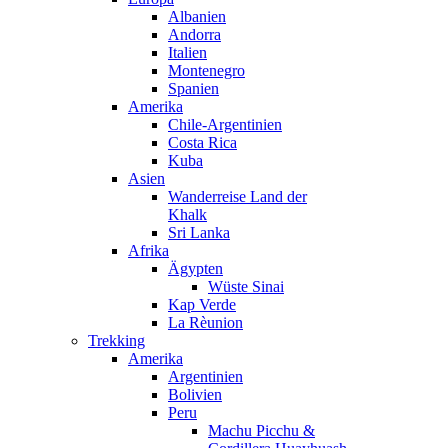
Albanien
Andorra
Italien
Montenegro
Spanien
Amerika
Chile-Argentinien
Costa Rica
Kuba
Asien
Wanderreise Land der
Khalk
Sri Lanka
Afrika
Ägypten
Wüste Sinai
Kap Verde
La Rèunion
Trekking
Amerika
Argentinien
Bolivien
Peru
Machu Picchu &