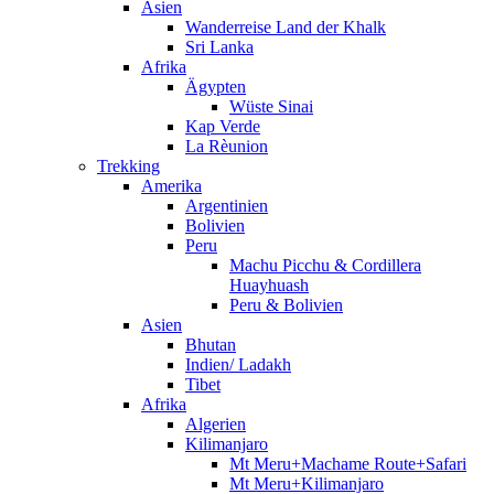
Asien
Wanderreise Land der Khalk
Sri Lanka
Afrika
Ägypten
Wüste Sinai
Kap Verde
La Rèunion
Trekking
Amerika
Argentinien
Bolivien
Peru
Machu Picchu & Cordillera
Huayhuash
Peru & Bolivien
Asien
Bhutan
Indien/ Ladakh
Tibet
Afrika
Algerien
Kilimanjaro
Mt Meru+Machame Route+Safari
Mt Meru+Kilimanjaro