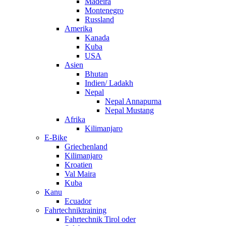
Madeira
Montenegro
Russland
Amerika
Kanada
Kuba
USA
Asien
Bhutan
Indien/ Ladakh
Nepal
Nepal Annapurna
Nepal Mustang
Afrika
Kilimanjaro
E-Bike
Griechenland
Kilimanjaro
Kroatien
Val Maira
Kuba
Kanu
Ecuador
Fahrtechniktraining
Fahrtechnik Tirol oder