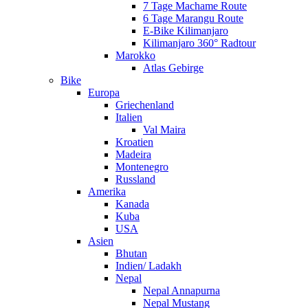
7 Tage Machame Route
6 Tage Marangu Route
E-Bike Kilimanjaro
Kilimanjaro 360° Radtour
Marokko
Atlas Gebirge
Bike
Europa
Griechenland
Italien
Val Maira
Kroatien
Madeira
Montenegro
Russland
Amerika
Kanada
Kuba
USA
Asien
Bhutan
Indien/ Ladakh
Nepal
Nepal Annapurna
Nepal Mustang