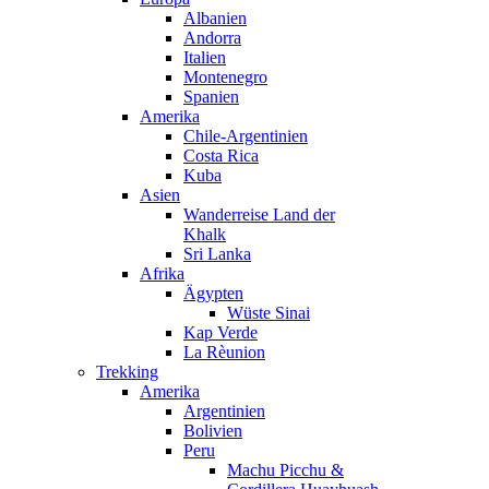
Albanien
Andorra
Italien
Montenegro
Spanien
Amerika
Chile-Argentinien
Costa Rica
Kuba
Asien
Wanderreise Land der
Khalk
Sri Lanka
Afrika
Ägypten
Wüste Sinai
Kap Verde
La Rèunion
Trekking
Amerika
Argentinien
Bolivien
Peru
Machu Picchu &