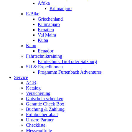
Afrika
Kilimanjaro
E-Bike
Griechenland
Kilimanjaro
Kroatien
Val Maira
Kuba
Kanu
Ecuador
Fahrtechniktraining
Fahrtechnik Tirol oder Salzburg
Ski & Expeditionen
Programm Furtenbach Adventures
Service
AGB
Katalog
Versicherung
Gutschein schenken
Garantie Check Box
Buchung & Zahlung
Frühbucherrabatt
Unsere Partner
Checkliste
Messeauftritte