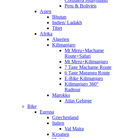
Cordillera Huayhuash
Peru & Bolivien
Asien
Bhutan
Indien/ Ladakh
Tibet
Afrika
Algerien
Kilimanjaro
Mt Meru+Machame
Route+Safari
Mt Meru+Kilimanjaro
7 Tage Machame Route
6 Tage Marangu Route
E-Bike Kilimanjaro
Kilimanjaro 360°
Radtour
Marokko
Atlas Gebirge
Bike
Europa
Griechenland
Italien
Val Maira
Kroatien