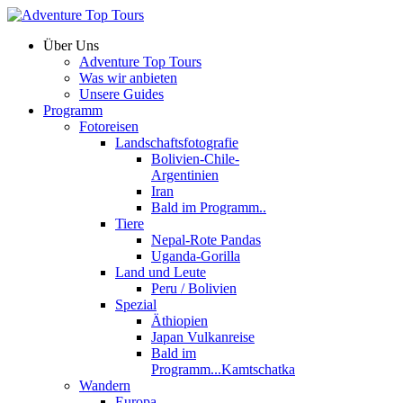
Über Uns
Adventure Top Tours
Was wir anbieten
Unsere Guides
Programm
Fotoreisen
Landschaftsfotografie
Bolivien-Chile-
Argentinien
Iran
Bald im Programm..
Tiere
Nepal-Rote Pandas
Uganda-Gorilla
Land und Leute
Peru / Bolivien
Spezial
Äthiopien
Japan Vulkanreise
Bald im
Programm...Kamtschatka
Wandern
Europa