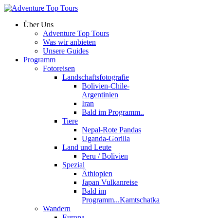
Über Uns
Adventure Top Tours
Was wir anbieten
Unsere Guides
Programm
Fotoreisen
Landschaftsfotografie
Bolivien-Chile-
Argentinien
Iran
Bald im Programm..
Tiere
Nepal-Rote Pandas
Uganda-Gorilla
Land und Leute
Peru / Bolivien
Spezial
Äthiopien
Japan Vulkanreise
Bald im
Programm...Kamtschatka
Wandern
Europa