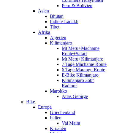
Cordillera Huayhuash
Peru & Bolivien
Asien
Bhutan
Indien/ Ladakh
Tibet
Afrika
Algerien
Kilimanjaro
Mt Meru+Machame
Route+Safari
Mt Meru+Kilimanjaro
7 Tage Machame Route
6 Tage Marangu Route
E-Bike Kilimanjaro
Kilimanjaro 360°
Radtour
Marokko
Atlas Gebirge
Bike
Europa
Griechenland
Italien
Val Maira
Kroatien