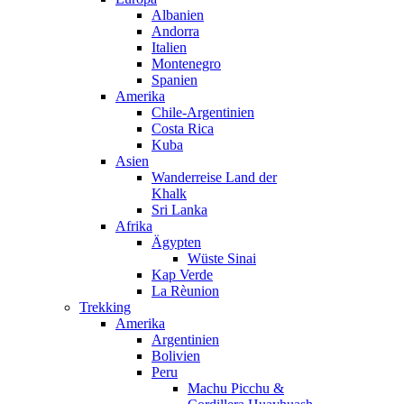
Albanien
Andorra
Italien
Montenegro
Spanien
Amerika
Chile-Argentinien
Costa Rica
Kuba
Asien
Wanderreise Land der
Khalk
Sri Lanka
Afrika
Ägypten
Wüste Sinai
Kap Verde
La Rèunion
Trekking
Amerika
Argentinien
Bolivien
Peru
Machu Picchu &