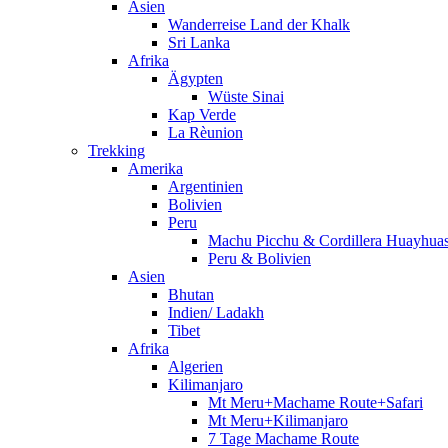
Asien
Wanderreise Land der Khalk
Sri Lanka
Afrika
Ägypten
Wüste Sinai
Kap Verde
La Rèunion
Trekking
Amerika
Argentinien
Bolivien
Peru
Machu Picchu & Cordillera Huayhua
Peru & Bolivien
Asien
Bhutan
Indien/ Ladakh
Tibet
Afrika
Algerien
Kilimanjaro
Mt Meru+Machame Route+Safari
Mt Meru+Kilimanjaro
7 Tage Machame Route