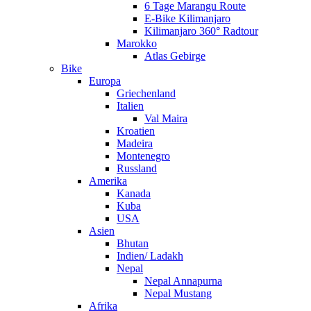
6 Tage Marangu Route
E-Bike Kilimanjaro
Kilimanjaro 360° Radtour
Marokko
Atlas Gebirge
Bike
Europa
Griechenland
Italien
Val Maira
Kroatien
Madeira
Montenegro
Russland
Amerika
Kanada
Kuba
USA
Asien
Bhutan
Indien/ Ladakh
Nepal
Nepal Annapurna
Nepal Mustang
Afrika