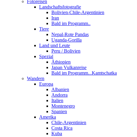
Fotoreisen
Landschaftsfotografie
Bolivien-Chile-Argentinien
Iran
Bald im Programm..
Tiere
Nepal-Rote Pandas
Uganda-Gorilla
Land und Leute
Peru / Bolivien
Spezial
Äthiopien
Japan Vulkanreise
Bald im Programm...Kamtschatka
Wandern
Europa
Albanien
Andorra
Italien
Montenegro
Spanien
Amerika
Chile-Argentinien
Costa Rica
Kuba