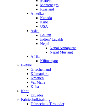
Madeira
Montenegro
Russland
Amerika
Kanada
Kuba
USA
Asien
Bhutan
Indien/ Ladakh
Nepal
Nepal Annapurna
Nepal Mustang
Afrika
Kilimanjaro
E-Bike
Griechenland
Kilimanjaro
Kroatien
Val Maira
Kuba
Kanu
Ecuador
Fahrtechniktraining
Fahrtechnik Tirol oder