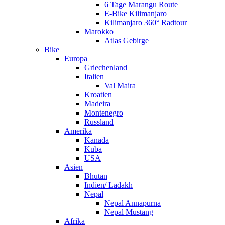
6 Tage Marangu Route
E-Bike Kilimanjaro
Kilimanjaro 360° Radtour
Marokko
Atlas Gebirge
Bike
Europa
Griechenland
Italien
Val Maira
Kroatien
Madeira
Montenegro
Russland
Amerika
Kanada
Kuba
USA
Asien
Bhutan
Indien/ Ladakh
Nepal
Nepal Annapurna
Nepal Mustang
Afrika