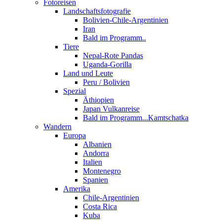
Fotoreisen
Landschaftsfotografie
Bolivien-Chile-Argentinien
Iran
Bald im Programm..
Tiere
Nepal-Rote Pandas
Uganda-Gorilla
Land und Leute
Peru / Bolivien
Spezial
Äthiopien
Japan Vulkanreise
Bald im Programm...Kamtschatka
Wandern
Europa
Albanien
Andorra
Italien
Montenegro
Spanien
Amerika
Chile-Argentinien
Costa Rica
Kuba