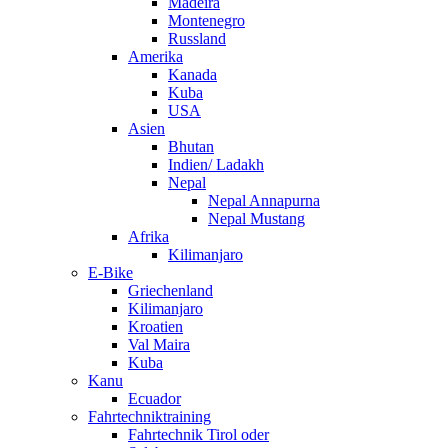
Madeira
Montenegro
Russland
Amerika
Kanada
Kuba
USA
Asien
Bhutan
Indien/ Ladakh
Nepal
Nepal Annapurna
Nepal Mustang
Afrika
Kilimanjaro
E-Bike
Griechenland
Kilimanjaro
Kroatien
Val Maira
Kuba
Kanu
Ecuador
Fahrtechniktraining
Fahrtechnik Tirol oder