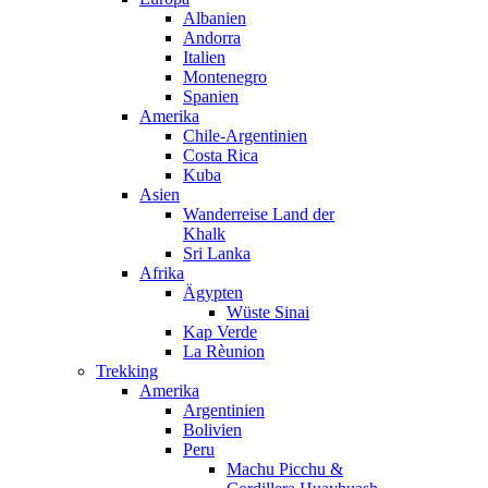
Albanien
Andorra
Italien
Montenegro
Spanien
Amerika
Chile-Argentinien
Costa Rica
Kuba
Asien
Wanderreise Land der
Khalk
Sri Lanka
Afrika
Ägypten
Wüste Sinai
Kap Verde
La Rèunion
Trekking
Amerika
Argentinien
Bolivien
Peru
Machu Picchu &