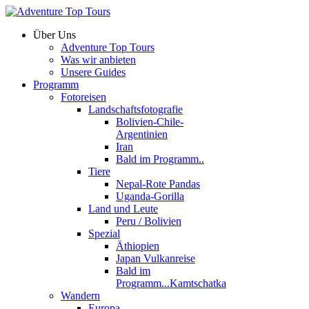
Über Uns
Adventure Top Tours
Was wir anbieten
Unsere Guides
Programm
Fotoreisen
Landschaftsfotografie
Bolivien-Chile-
Argentinien
Iran
Bald im Programm..
Tiere
Nepal-Rote Pandas
Uganda-Gorilla
Land und Leute
Peru / Bolivien
Spezial
Äthiopien
Japan Vulkanreise
Bald im
Programm...Kamtschatka
Wandern
Europa