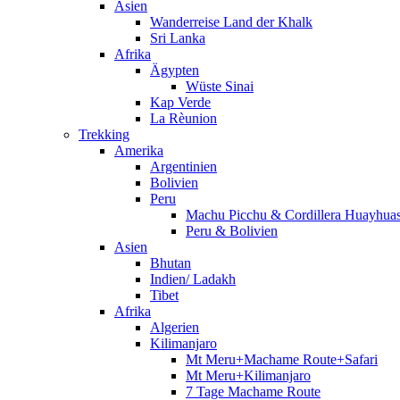
Asien
Wanderreise Land der Khalk
Sri Lanka
Afrika
Ägypten
Wüste Sinai
Kap Verde
La Rèunion
Trekking
Amerika
Argentinien
Bolivien
Peru
Machu Picchu & Cordillera Huayhua
Peru & Bolivien
Asien
Bhutan
Indien/ Ladakh
Tibet
Afrika
Algerien
Kilimanjaro
Mt Meru+Machame Route+Safari
Mt Meru+Kilimanjaro
7 Tage Machame Route