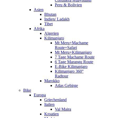
Cordillera Huayhuash
Peru & Bolivien
Asien
Bhutan
Indien/ Ladakh
Tibet
Afrika
Algerien
Kilimanjaro
Mt Meru+Machame
Route+Safari
Mt Meru+Kilimanjaro
7 Tage Machame Route
6 Tage Marangu Route
E-Bike Kilimanjaro
Kilimanjaro 360°
Radtour
Marokko
Atlas Gebirge
Bike
Europa
Griechenland
Italien
Val Maira
Kroatien