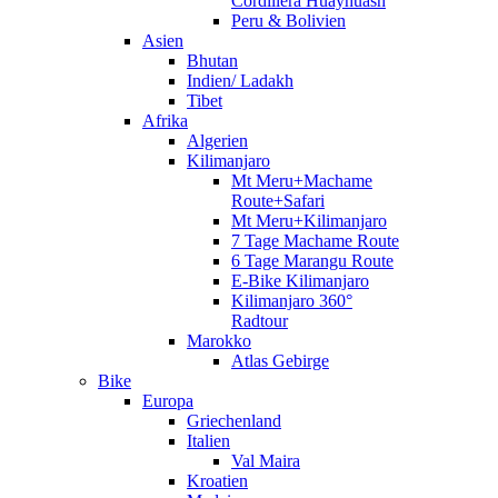
Cordillera Huayhuash
Peru & Bolivien
Asien
Bhutan
Indien/ Ladakh
Tibet
Afrika
Algerien
Kilimanjaro
Mt Meru+Machame
Route+Safari
Mt Meru+Kilimanjaro
7 Tage Machame Route
6 Tage Marangu Route
E-Bike Kilimanjaro
Kilimanjaro 360°
Radtour
Marokko
Atlas Gebirge
Bike
Europa
Griechenland
Italien
Val Maira
Kroatien