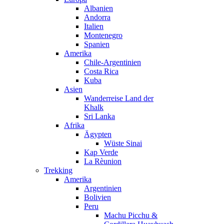
Albanien
Andorra
Italien
Montenegro
Spanien
Amerika
Chile-Argentinien
Costa Rica
Kuba
Asien
Wanderreise Land der
Khalk
Sri Lanka
Afrika
Ägypten
Wüste Sinai
Kap Verde
La Rèunion
Trekking
Amerika
Argentinien
Bolivien
Peru
Machu Picchu &