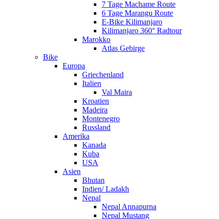
7 Tage Machame Route
6 Tage Marangu Route
E-Bike Kilimanjaro
Kilimanjaro 360° Radtour
Marokko
Atlas Gebirge
Bike
Europa
Griechenland
Italien
Val Maira
Kroatien
Madeira
Montenegro
Russland
Amerika
Kanada
Kuba
USA
Asien
Bhutan
Indien/ Ladakh
Nepal
Nepal Annapurna
Nepal Mustang