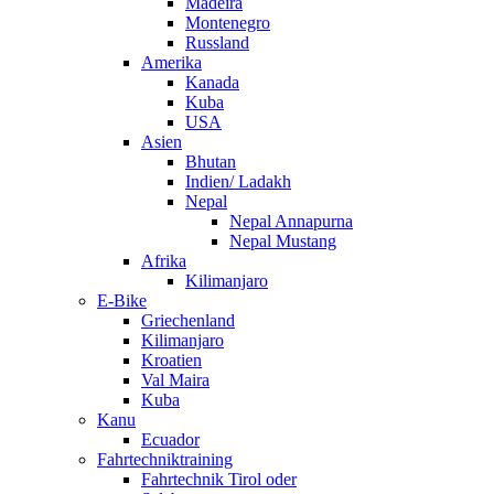
Madeira
Montenegro
Russland
Amerika
Kanada
Kuba
USA
Asien
Bhutan
Indien/ Ladakh
Nepal
Nepal Annapurna
Nepal Mustang
Afrika
Kilimanjaro
E-Bike
Griechenland
Kilimanjaro
Kroatien
Val Maira
Kuba
Kanu
Ecuador
Fahrtechniktraining
Fahrtechnik Tirol oder