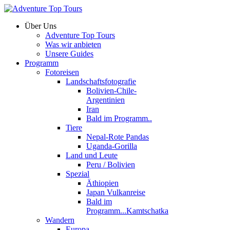
Über Uns
Adventure Top Tours
Was wir anbieten
Unsere Guides
Programm
Fotoreisen
Landschaftsfotografie
Bolivien-Chile-
Argentinien
Iran
Bald im Programm..
Tiere
Nepal-Rote Pandas
Uganda-Gorilla
Land und Leute
Peru / Bolivien
Spezial
Äthiopien
Japan Vulkanreise
Bald im
Programm...Kamtschatka
Wandern
Europa