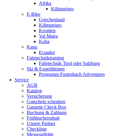
Afrika
Kilimanjaro
E-Bike
Griechenland
Kilimanjaro
Kroatien
Val Maira
Kuba
Kanu
Ecuador
Fahrtechniktraining
Fahrtechnik Tirol oder Salzburg
Ski & Expeditionen
Programm Furtenbach Adventures
Service
AGB
Katalog
Versicherung
Gutschein schenken
Garantie Check Box
Buchung & Zahlung
Frühbucherrabatt
Unsere Partner
Checkliste
Messeauftritte