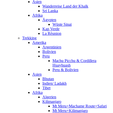
Asien
Wanderreise Land der Khalk
Sri Lanka
Afrika
Ägypten
Wüste Sinai
Kap Verde
La Rèunion
Trekking
Amerika
Argentinien
Bolivien
Peru
Machu Picchu & Cordillera
Huayhuash
Peru & Bolivien
Asien
Bhutan
Indien/ Ladakh
Tibet
Afrika
Algerien
Kilimanjaro
Mt Meru+Machame Route+Safari
Mt Meru+Kilimanjaro