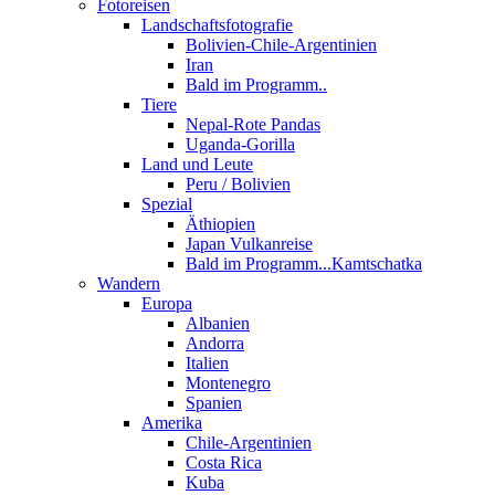
Fotoreisen
Landschaftsfotografie
Bolivien-Chile-Argentinien
Iran
Bald im Programm..
Tiere
Nepal-Rote Pandas
Uganda-Gorilla
Land und Leute
Peru / Bolivien
Spezial
Äthiopien
Japan Vulkanreise
Bald im Programm...Kamtschatka
Wandern
Europa
Albanien
Andorra
Italien
Montenegro
Spanien
Amerika
Chile-Argentinien
Costa Rica
Kuba