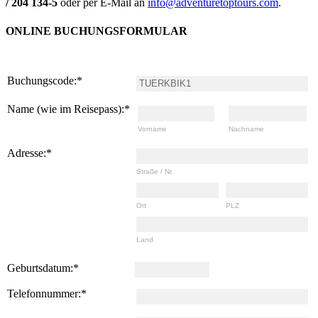
/ 204 134-5
oder per E-Mail an
info@adventuretoptours.com
.
ONLINE BUCHUNGSFORMULAR
Buchungscode:
*
Name (wie im Reisepass):
*
Vorname
Nachname
Adresse:
*
Straße / Nr.
Ort
PLZ
Land
Geburtsdatum:
*
Telefonnummer:
*