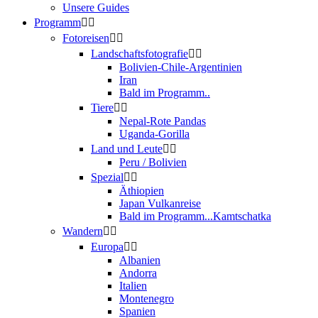
Unsere Guides
Programm
Fotoreisen
Landschaftsfotografie
Bolivien-Chile-Argentinien
Iran
Bald im Programm..
Tiere
Nepal-Rote Pandas
Uganda-Gorilla
Land und Leute
Peru / Bolivien
Spezial
Äthiopien
Japan Vulkanreise
Bald im Programm...Kamtschatka
Wandern
Europa
Albanien
Andorra
Italien
Montenegro
Spanien