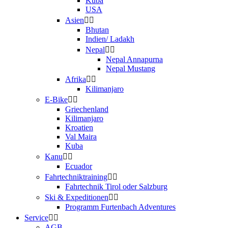
Kuba
USA
Asien
Bhutan
Indien/ Ladakh
Nepal
Nepal Annapurna
Nepal Mustang
Afrika
Kilimanjaro
E-Bike
Griechenland
Kilimanjaro
Kroatien
Val Maira
Kuba
Kanu
Ecuador
Fahrtechniktraining
Fahrtechnik Tirol oder Salzburg
Ski & Expeditionen
Programm Furtenbach Adventures
Service
AGB