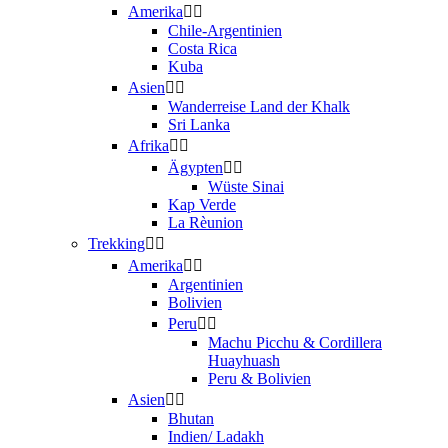
Amerika
Chile-Argentinien
Costa Rica
Kuba
Asien
Wanderreise Land der Khalk
Sri Lanka
Afrika
Ägypten
Wüste Sinai
Kap Verde
La Rèunion
Trekking
Amerika
Argentinien
Bolivien
Peru
Machu Picchu & Cordillera
Huayhuash
Peru & Bolivien
Asien
Bhutan
Indien/ Ladakh