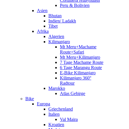
Cordillera Huayhuash
Peru & Bolivien
Asien
Bhutan
Indien/ Ladakh
Tibet
Afrika
Algerien
Kilimanjaro
Mt Meru+Machame
Route+Safari
Mt Meru+Kilimanjaro
7 Tage Machame Route
6 Tage Marangu Route
E-Bike Kilimanjaro
Kilimanjaro 360°
Radtour
Marokko
Atlas Gebirge
Bike
Europa
Griechenland
Italien
Val Maira
Kroatien