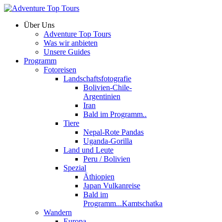
Über Uns
Adventure Top Tours
Was wir anbieten
Unsere Guides
Programm
Fotoreisen
Landschaftsfotografie
Bolivien-Chile-
Argentinien
Iran
Bald im Programm..
Tiere
Nepal-Rote Pandas
Uganda-Gorilla
Land und Leute
Peru / Bolivien
Spezial
Äthiopien
Japan Vulkanreise
Bald im
Programm...Kamtschatka
Wandern
Europa