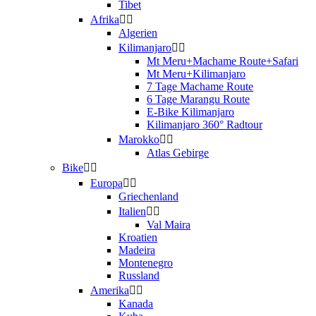
Tibet
Afrika
Algerien
Kilimanjaro
Mt Meru+Machame Route+Safari
Mt Meru+Kilimanjaro
7 Tage Machame Route
6 Tage Marangu Route
E-Bike Kilimanjaro
Kilimanjaro 360° Radtour
Marokko
Atlas Gebirge
Bike
Europa
Griechenland
Italien
Val Maira
Kroatien
Madeira
Montenegro
Russland
Amerika
Kanada