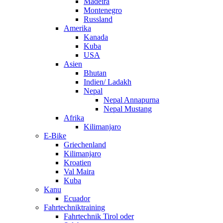
Madeira
Montenegro
Russland
Amerika
Kanada
Kuba
USA
Asien
Bhutan
Indien/ Ladakh
Nepal
Nepal Annapurna
Nepal Mustang
Afrika
Kilimanjaro
E-Bike
Griechenland
Kilimanjaro
Kroatien
Val Maira
Kuba
Kanu
Ecuador
Fahrtechniktraining
Fahrtechnik Tirol oder