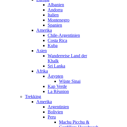
Albanien
Andorra
Italien
Montenegro
Spanien
Amerika
Chile-Argentinien
Costa Rica
Kuba
Asien
Wanderreise Land der
Khalk
Sri Lanka
Afrika
Ägypten
Wüste Sinai
Kap Verde
La Rèunion
Trekking
Amerika
Argentinien
Bolivien
Peru
Machu Picchu &