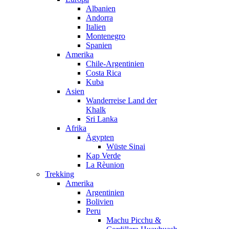
Albanien
Andorra
Italien
Montenegro
Spanien
Amerika
Chile-Argentinien
Costa Rica
Kuba
Asien
Wanderreise Land der
Khalk
Sri Lanka
Afrika
Ägypten
Wüste Sinai
Kap Verde
La Rèunion
Trekking
Amerika
Argentinien
Bolivien
Peru
Machu Picchu &