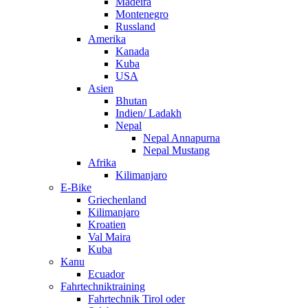
Madeira
Montenegro
Russland
Amerika
Kanada
Kuba
USA
Asien
Bhutan
Indien/ Ladakh
Nepal
Nepal Annapurna
Nepal Mustang
Afrika
Kilimanjaro
E-Bike
Griechenland
Kilimanjaro
Kroatien
Val Maira
Kuba
Kanu
Ecuador
Fahrtechniktraining
Fahrtechnik Tirol oder