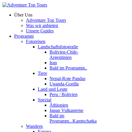
Über Uns
Adventure Top Tours
Was wir anbieten
Unsere Guides
Programm
Fotoreisen
Landschaftsfotografie
Bolivien-Chile-
Argentinien
Iran
Bald im Programm..
Tiere
Nepal-Rote Pandas
Uganda-Gorilla
Land und Leute
Peru / Bolivien
Spezial
Äthiopien
Japan Vulkanreise
Bald im
Programm...Kamtschatka
Wandern
Europa