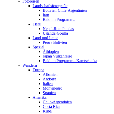
Fotoreisen
Landschaftsfotografie
Bolivien-Chile-Argentinien
Iran
Bald im Programm..
Tiere
Nepal-Rote Pandas
Uganda-Gorilla
Land und Leute
Peru / Bolivien
Spezial
Äthiopien
Japan Vulkanreise
Bald im Programm...Kamtschatka
Wandern
Europa
Albanien
Andorra
Italien
Montenegro
Spanien
Amerika
Chile-Argentinien
Costa Rica
Kuba