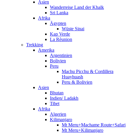
Asien
Wanderreise Land der Khalk
Sri Lanka
Afrika
Ägypten
Wüste Sinai
Kap Verde
La Rèunion
Trekking
Amerika
Argentinien
Bolivien
Peru
Machu Picchu & Cordillera
Huayhuash
Peru & Bolivien
Asien
Bhutan
Indien/ Ladakh
Tibet
Afrika
Algerien
Kilimanjaro
Mt Meru+Machame Route+Safari
Mt Meru+Kilimanjaro