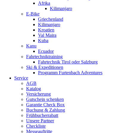
Afrika
Kilimanjaro
E-Bike
Griechenland
Kilimanjaro
Kroatien
Val Maira
Kuba
Kanu
Ecuador
Fahrtechniktraining
Fahrtechnik Tirol oder Salzburg
Ski & Expeditionen
Programm Furtenbach Adventures
Service
AGB
Katalog
Versicherung
Gutschein schenken
Garantie Check Box
Buchung & Zahlung
Frühbucherrabatt
Unsere Partner
Checkliste
Messeauftritte