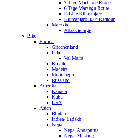
7 Tage Machame Route
6 Tage Marangu Route
E-Bike Kilimanjaro
Kilimanjaro 360° Radtour
Marokko
Atlas Gebirge
Bike
Europa
Griechenland
Italien
Val Maira
Kroatien
Madeira
Montenegro
Russland
Amerika
Kanada
Kuba
USA
Asien
Bhutan
Indien/ Ladakh
Nepal
Nepal Annapurna
Nepal Mustang