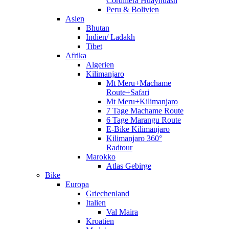
Cordillera Huayhuash
Peru & Bolivien
Asien
Bhutan
Indien/ Ladakh
Tibet
Afrika
Algerien
Kilimanjaro
Mt Meru+Machame
Route+Safari
Mt Meru+Kilimanjaro
7 Tage Machame Route
6 Tage Marangu Route
E-Bike Kilimanjaro
Kilimanjaro 360°
Radtour
Marokko
Atlas Gebirge
Bike
Europa
Griechenland
Italien
Val Maira
Kroatien