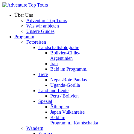
Über Uns
Adventure Top Tours
Was wir anbieten
Unsere Guides
Programm
Fotoreisen
Landschaftsfotografie
Bolivien-Chile-
Argentinien
Iran
Bald im Programm..
Tiere
Nepal-Rote Pandas
Uganda-Gorilla
Land und Leute
Peru / Bolivien
Spezial
Äthiopien
Japan Vulkanreise
Bald im
Programm...Kamtschatka
Wandern
Europa