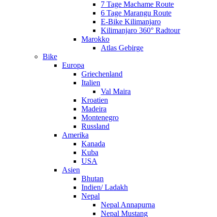
7 Tage Machame Route
6 Tage Marangu Route
E-Bike Kilimanjaro
Kilimanjaro 360° Radtour
Marokko
Atlas Gebirge
Bike
Europa
Griechenland
Italien
Val Maira
Kroatien
Madeira
Montenegro
Russland
Amerika
Kanada
Kuba
USA
Asien
Bhutan
Indien/ Ladakh
Nepal
Nepal Annapurna
Nepal Mustang