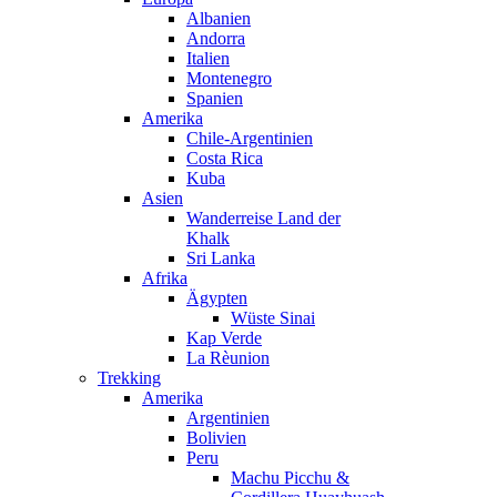
Albanien
Andorra
Italien
Montenegro
Spanien
Amerika
Chile-Argentinien
Costa Rica
Kuba
Asien
Wanderreise Land der
Khalk
Sri Lanka
Afrika
Ägypten
Wüste Sinai
Kap Verde
La Rèunion
Trekking
Amerika
Argentinien
Bolivien
Peru
Machu Picchu &