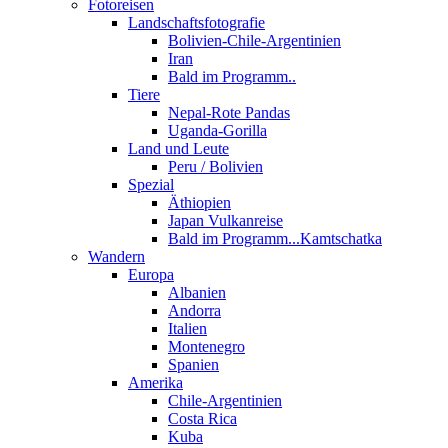
Fotoreisen
Landschaftsfotografie
Bolivien-Chile-Argentinien
Iran
Bald im Programm..
Tiere
Nepal-Rote Pandas
Uganda-Gorilla
Land und Leute
Peru / Bolivien
Spezial
Äthiopien
Japan Vulkanreise
Bald im Programm...Kamtschatka
Wandern
Europa
Albanien
Andorra
Italien
Montenegro
Spanien
Amerika
Chile-Argentinien
Costa Rica
Kuba