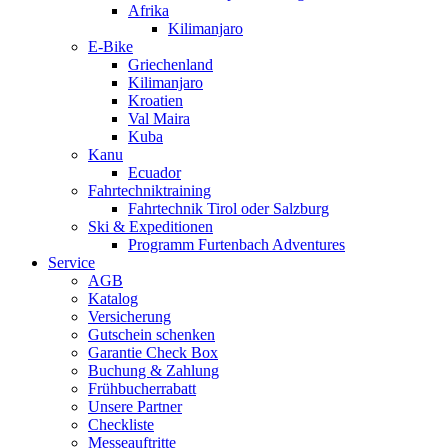
Afrika
Kilimanjaro
E-Bike
Griechenland
Kilimanjaro
Kroatien
Val Maira
Kuba
Kanu
Ecuador
Fahrtechniktraining
Fahrtechnik Tirol oder Salzburg
Ski & Expeditionen
Programm Furtenbach Adventures
Service
AGB
Katalog
Versicherung
Gutschein schenken
Garantie Check Box
Buchung & Zahlung
Frühbucherrabatt
Unsere Partner
Checkliste
Messeauftritte