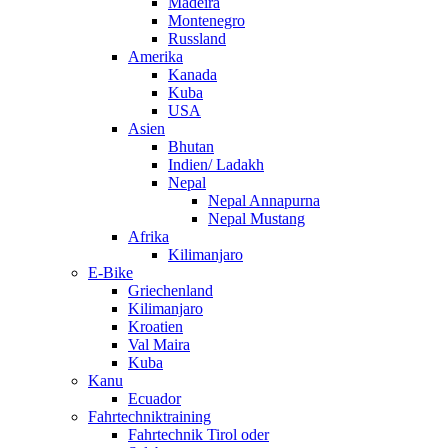
Madeira
Montenegro
Russland
Amerika
Kanada
Kuba
USA
Asien
Bhutan
Indien/ Ladakh
Nepal
Nepal Annapurna
Nepal Mustang
Afrika
Kilimanjaro
E-Bike
Griechenland
Kilimanjaro
Kroatien
Val Maira
Kuba
Kanu
Ecuador
Fahrtechniktraining
Fahrtechnik Tirol oder