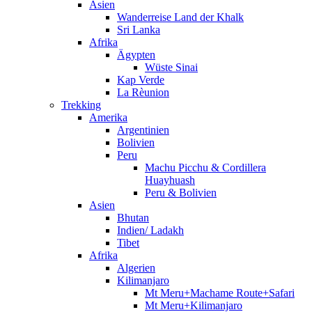
Asien
Wanderreise Land der Khalk
Sri Lanka
Afrika
Ägypten
Wüste Sinai
Kap Verde
La Rèunion
Trekking
Amerika
Argentinien
Bolivien
Peru
Machu Picchu & Cordillera
Huayhuash
Peru & Bolivien
Asien
Bhutan
Indien/ Ladakh
Tibet
Afrika
Algerien
Kilimanjaro
Mt Meru+Machame Route+Safari
Mt Meru+Kilimanjaro