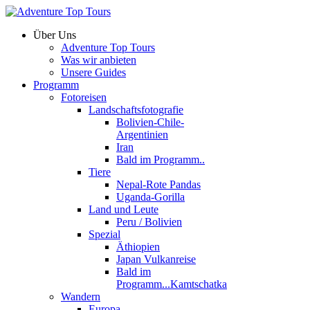
Über Uns
Adventure Top Tours
Was wir anbieten
Unsere Guides
Programm
Fotoreisen
Landschaftsfotografie
Bolivien-Chile-
Argentinien
Iran
Bald im Programm..
Tiere
Nepal-Rote Pandas
Uganda-Gorilla
Land und Leute
Peru / Bolivien
Spezial
Äthiopien
Japan Vulkanreise
Bald im
Programm...Kamtschatka
Wandern
Europa