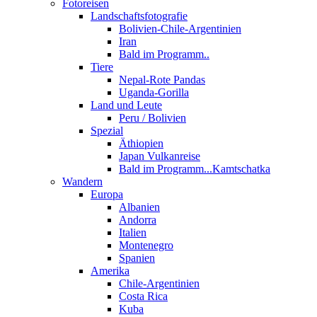
Fotoreisen
Landschaftsfotografie
Bolivien-Chile-Argentinien
Iran
Bald im Programm..
Tiere
Nepal-Rote Pandas
Uganda-Gorilla
Land und Leute
Peru / Bolivien
Spezial
Äthiopien
Japan Vulkanreise
Bald im Programm...Kamtschatka
Wandern
Europa
Albanien
Andorra
Italien
Montenegro
Spanien
Amerika
Chile-Argentinien
Costa Rica
Kuba