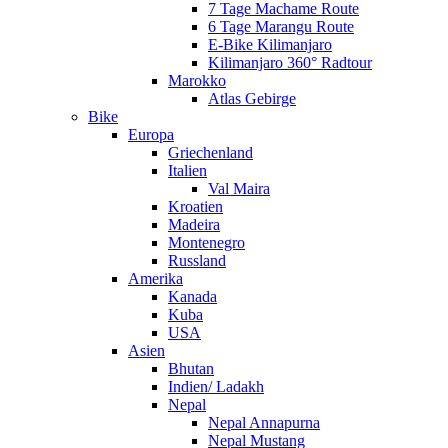
7 Tage Machame Route
6 Tage Marangu Route
E-Bike Kilimanjaro
Kilimanjaro 360° Radtour
Marokko
Atlas Gebirge
Bike
Europa
Griechenland
Italien
Val Maira
Kroatien
Madeira
Montenegro
Russland
Amerika
Kanada
Kuba
USA
Asien
Bhutan
Indien/ Ladakh
Nepal
Nepal Annapurna
Nepal Mustang