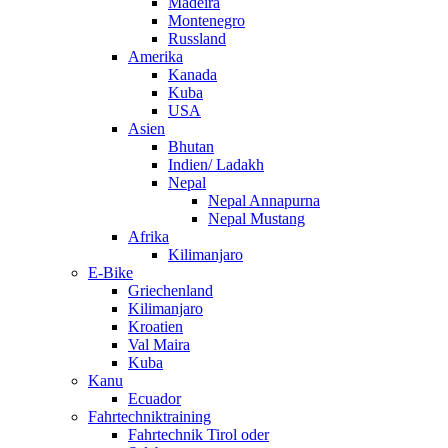
Madeira
Montenegro
Russland
Amerika
Kanada
Kuba
USA
Asien
Bhutan
Indien/ Ladakh
Nepal
Nepal Annapurna
Nepal Mustang
Afrika
Kilimanjaro
E-Bike
Griechenland
Kilimanjaro
Kroatien
Val Maira
Kuba
Kanu
Ecuador
Fahrtechniktraining
Fahrtechnik Tirol oder