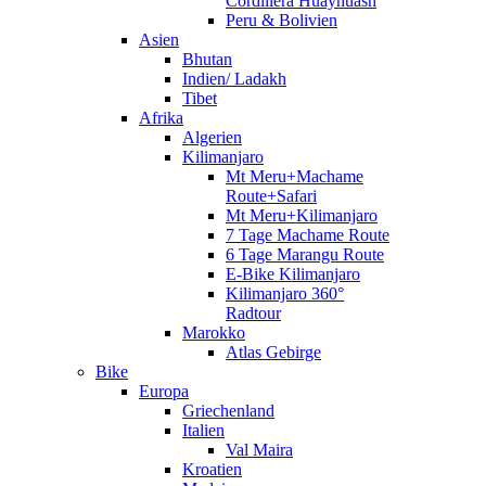
Cordillera Huayhuash
Peru & Bolivien
Asien
Bhutan
Indien/ Ladakh
Tibet
Afrika
Algerien
Kilimanjaro
Mt Meru+Machame
Route+Safari
Mt Meru+Kilimanjaro
7 Tage Machame Route
6 Tage Marangu Route
E-Bike Kilimanjaro
Kilimanjaro 360°
Radtour
Marokko
Atlas Gebirge
Bike
Europa
Griechenland
Italien
Val Maira
Kroatien