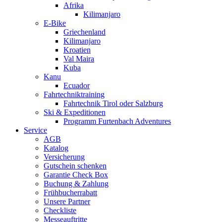
Afrika
Kilimanjaro
E-Bike
Griechenland
Kilimanjaro
Kroatien
Val Maira
Kuba
Kanu
Ecuador
Fahrtechniktraining
Fahrtechnik Tirol oder Salzburg
Ski & Expeditionen
Programm Furtenbach Adventures
Service
AGB
Katalog
Versicherung
Gutschein schenken
Garantie Check Box
Buchung & Zahlung
Frühbucherrabatt
Unsere Partner
Checkliste
Messeauftritte