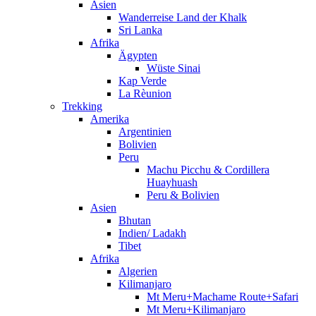
Asien
Wanderreise Land der Khalk
Sri Lanka
Afrika
Ägypten
Wüste Sinai
Kap Verde
La Rèunion
Trekking
Amerika
Argentinien
Bolivien
Peru
Machu Picchu & Cordillera
Huayhuash
Peru & Bolivien
Asien
Bhutan
Indien/ Ladakh
Tibet
Afrika
Algerien
Kilimanjaro
Mt Meru+Machame Route+Safari
Mt Meru+Kilimanjaro