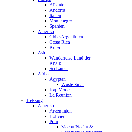
Albanien
Andorra
Italien
Montenegro
Spanien
Amerika
Chile-Argentinien
Costa Rica
Kuba
Asien
Wanderreise Land der
Khalk
Sri Lanka
Afrika
Ägypten
Wüste Sinai
Kap Verde
La Rèunion
Trekking
Amerika
Argentinien
Bolivien
Peru
Machu Picchu &