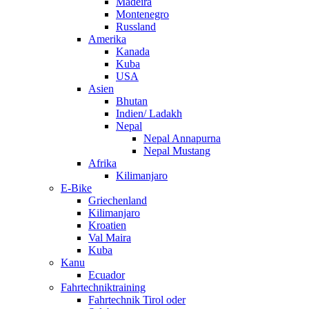
Madeira
Montenegro
Russland
Amerika
Kanada
Kuba
USA
Asien
Bhutan
Indien/ Ladakh
Nepal
Nepal Annapurna
Nepal Mustang
Afrika
Kilimanjaro
E-Bike
Griechenland
Kilimanjaro
Kroatien
Val Maira
Kuba
Kanu
Ecuador
Fahrtechniktraining
Fahrtechnik Tirol oder