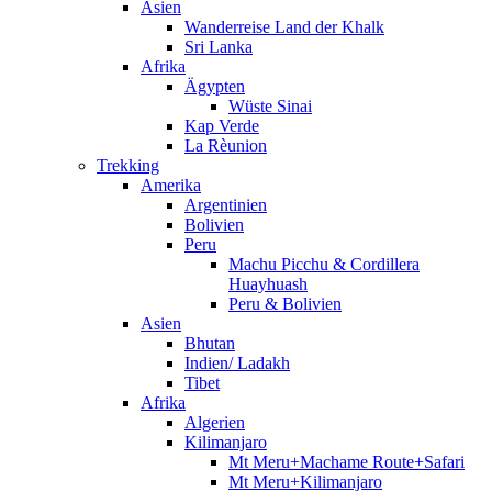
Asien
Wanderreise Land der Khalk
Sri Lanka
Afrika
Ägypten
Wüste Sinai
Kap Verde
La Rèunion
Trekking
Amerika
Argentinien
Bolivien
Peru
Machu Picchu & Cordillera
Huayhuash
Peru & Bolivien
Asien
Bhutan
Indien/ Ladakh
Tibet
Afrika
Algerien
Kilimanjaro
Mt Meru+Machame Route+Safari
Mt Meru+Kilimanjaro