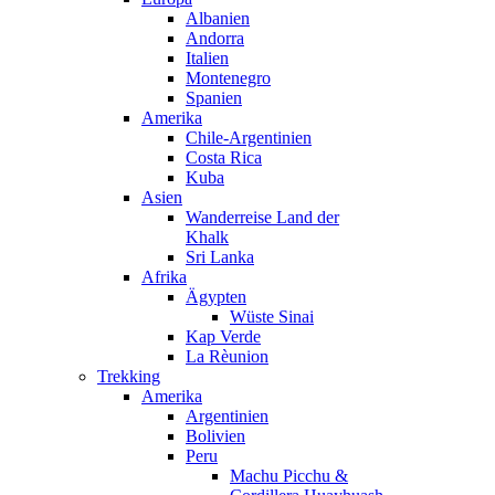
Albanien
Andorra
Italien
Montenegro
Spanien
Amerika
Chile-Argentinien
Costa Rica
Kuba
Asien
Wanderreise Land der
Khalk
Sri Lanka
Afrika
Ägypten
Wüste Sinai
Kap Verde
La Rèunion
Trekking
Amerika
Argentinien
Bolivien
Peru
Machu Picchu &