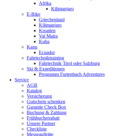
Afrika
Kilimanjaro
E-Bike
Griechenland
Kilimanjaro
Kroatien
Val Maira
Kuba
Kanu
Ecuador
Fahrtechniktraining
Fahrtechnik Tirol oder Salzburg
Ski & Expeditionen
Programm Furtenbach Adventures
Service
AGB
Katalog
Versicherung
Gutschein schenken
Garantie Check Box
Buchung & Zahlung
Frühbucherrabatt
Unsere Partner
Checkliste
Messeauftritte