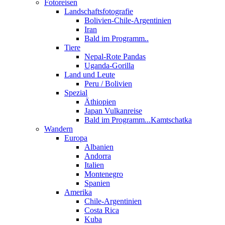
Fotoreisen
Landschaftsfotografie
Bolivien-Chile-Argentinien
Iran
Bald im Programm..
Tiere
Nepal-Rote Pandas
Uganda-Gorilla
Land und Leute
Peru / Bolivien
Spezial
Äthiopien
Japan Vulkanreise
Bald im Programm...Kamtschatka
Wandern
Europa
Albanien
Andorra
Italien
Montenegro
Spanien
Amerika
Chile-Argentinien
Costa Rica
Kuba