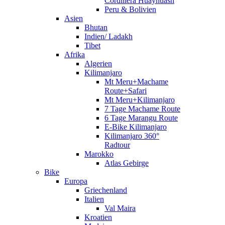
Cordillera Huayhuash
Peru & Bolivien
Asien
Bhutan
Indien/ Ladakh
Tibet
Afrika
Algerien
Kilimanjaro
Mt Meru+Machame
Route+Safari
Mt Meru+Kilimanjaro
7 Tage Machame Route
6 Tage Marangu Route
E-Bike Kilimanjaro
Kilimanjaro 360°
Radtour
Marokko
Atlas Gebirge
Bike
Europa
Griechenland
Italien
Val Maira
Kroatien