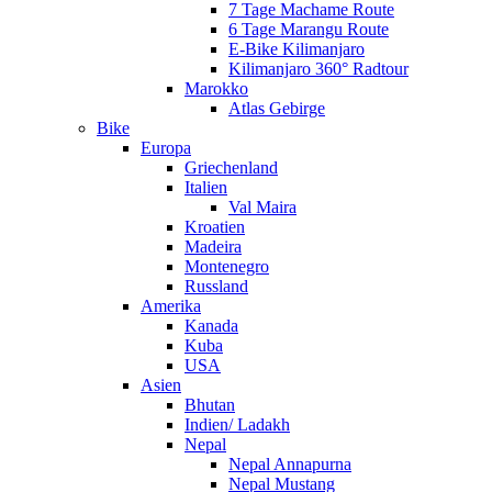
7 Tage Machame Route
6 Tage Marangu Route
E-Bike Kilimanjaro
Kilimanjaro 360° Radtour
Marokko
Atlas Gebirge
Bike
Europa
Griechenland
Italien
Val Maira
Kroatien
Madeira
Montenegro
Russland
Amerika
Kanada
Kuba
USA
Asien
Bhutan
Indien/ Ladakh
Nepal
Nepal Annapurna
Nepal Mustang