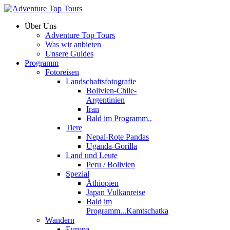
Über Uns
Adventure Top Tours
Was wir anbieten
Unsere Guides
Programm
Fotoreisen
Landschaftsfotografie
Bolivien-Chile-
Argentinien
Iran
Bald im Programm..
Tiere
Nepal-Rote Pandas
Uganda-Gorilla
Land und Leute
Peru / Bolivien
Spezial
Äthiopien
Japan Vulkanreise
Bald im
Programm...Kamtschatka
Wandern
Europa