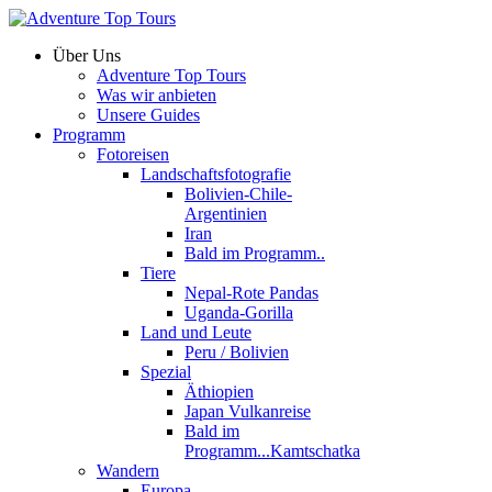
Über Uns
Adventure Top Tours
Was wir anbieten
Unsere Guides
Programm
Fotoreisen
Landschaftsfotografie
Bolivien-Chile-
Argentinien
Iran
Bald im Programm..
Tiere
Nepal-Rote Pandas
Uganda-Gorilla
Land und Leute
Peru / Bolivien
Spezial
Äthiopien
Japan Vulkanreise
Bald im
Programm...Kamtschatka
Wandern
Europa