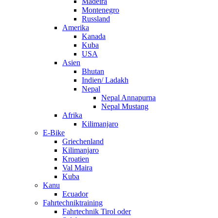
Madeira
Montenegro
Russland
Amerika
Kanada
Kuba
USA
Asien
Bhutan
Indien/ Ladakh
Nepal
Nepal Annapurna
Nepal Mustang
Afrika
Kilimanjaro
E-Bike
Griechenland
Kilimanjaro
Kroatien
Val Maira
Kuba
Kanu
Ecuador
Fahrtechniktraining
Fahrtechnik Tirol oder