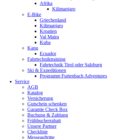
Afrika
Kilimanjaro
E-Bike
Griechenland
Kilimanjaro
Kroatien
Val Maira
Kuba
Kanu
Ecuador
Fahrtechniktraining
Fahrtechnik Tirol oder Salzburg
Ski & Expeditionen
Programm Furtenbach Adventures
Service
AGB
Katalog
Versicherung
Gutschein schenken
Garantie Check Box
Buchung & Zahlung
Frühbucherrabatt
Unsere Partner
Checkliste
Messeauftritte