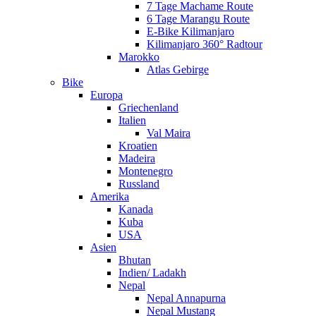
7 Tage Machame Route
6 Tage Marangu Route
E-Bike Kilimanjaro
Kilimanjaro 360° Radtour
Marokko
Atlas Gebirge
Bike
Europa
Griechenland
Italien
Val Maira
Kroatien
Madeira
Montenegro
Russland
Amerika
Kanada
Kuba
USA
Asien
Bhutan
Indien/ Ladakh
Nepal
Nepal Annapurna
Nepal Mustang