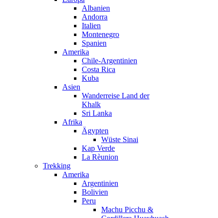
Albanien
Andorra
Italien
Montenegro
Spanien
Amerika
Chile-Argentinien
Costa Rica
Kuba
Asien
Wanderreise Land der
Khalk
Sri Lanka
Afrika
Ägypten
Wüste Sinai
Kap Verde
La Rèunion
Trekking
Amerika
Argentinien
Bolivien
Peru
Machu Picchu &