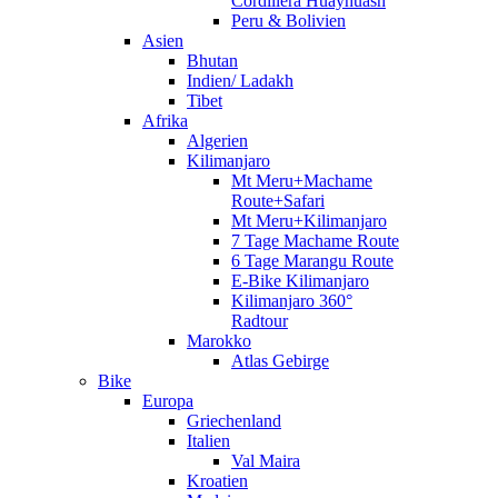
Cordillera Huayhuash
Peru & Bolivien
Asien
Bhutan
Indien/ Ladakh
Tibet
Afrika
Algerien
Kilimanjaro
Mt Meru+Machame
Route+Safari
Mt Meru+Kilimanjaro
7 Tage Machame Route
6 Tage Marangu Route
E-Bike Kilimanjaro
Kilimanjaro 360°
Radtour
Marokko
Atlas Gebirge
Bike
Europa
Griechenland
Italien
Val Maira
Kroatien