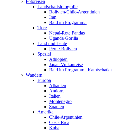
Fotoreisen
Landschaftsfotografie
Bolivien-Chile-Argentinien
Iran
Bald im Programm..
Tiere
Nepal-Rote Pandas
Uganda-Gorilla
Land und Leute
Peru / Bolivien
Spezial
Äthiopien
Japan Vulkanreise
Bald im Programm...Kamtschatka
Wandern
Europa
Albanien
Andorra
Italien
Montenegro
Spanien
Amerika
Chile-Argentinien
Costa Rica
Kuba