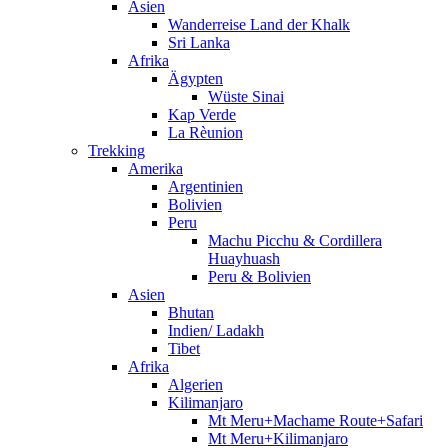
Asien
Wanderreise Land der Khalk
Sri Lanka
Afrika
Ägypten
Wüste Sinai
Kap Verde
La Rèunion
Trekking
Amerika
Argentinien
Bolivien
Peru
Machu Picchu & Cordillera
Huayhuash
Peru & Bolivien
Asien
Bhutan
Indien/ Ladakh
Tibet
Afrika
Algerien
Kilimanjaro
Mt Meru+Machame Route+Safari
Mt Meru+Kilimanjaro