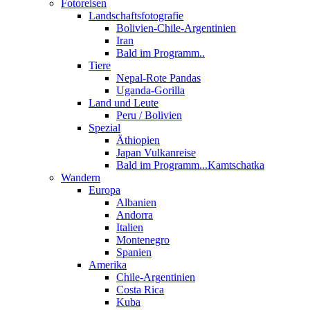
Fotoreisen
Landschaftsfotografie
Bolivien-Chile-Argentinien
Iran
Bald im Programm..
Tiere
Nepal-Rote Pandas
Uganda-Gorilla
Land und Leute
Peru / Bolivien
Spezial
Äthiopien
Japan Vulkanreise
Bald im Programm...Kamtschatka
Wandern
Europa
Albanien
Andorra
Italien
Montenegro
Spanien
Amerika
Chile-Argentinien
Costa Rica
Kuba