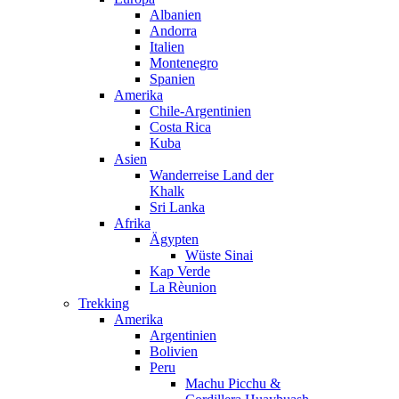
Albanien
Andorra
Italien
Montenegro
Spanien
Amerika
Chile-Argentinien
Costa Rica
Kuba
Asien
Wanderreise Land der
Khalk
Sri Lanka
Afrika
Ägypten
Wüste Sinai
Kap Verde
La Rèunion
Trekking
Amerika
Argentinien
Bolivien
Peru
Machu Picchu &