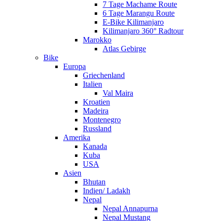
7 Tage Machame Route
6 Tage Marangu Route
E-Bike Kilimanjaro
Kilimanjaro 360° Radtour
Marokko
Atlas Gebirge
Bike
Europa
Griechenland
Italien
Val Maira
Kroatien
Madeira
Montenegro
Russland
Amerika
Kanada
Kuba
USA
Asien
Bhutan
Indien/ Ladakh
Nepal
Nepal Annapurna
Nepal Mustang