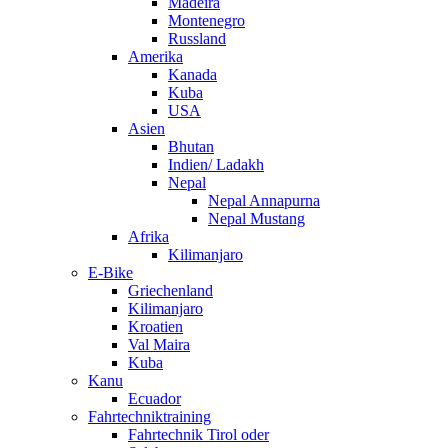
Madeira
Montenegro
Russland
Amerika
Kanada
Kuba
USA
Asien
Bhutan
Indien/ Ladakh
Nepal
Nepal Annapurna
Nepal Mustang
Afrika
Kilimanjaro
E-Bike
Griechenland
Kilimanjaro
Kroatien
Val Maira
Kuba
Kanu
Ecuador
Fahrtechniktraining
Fahrtechnik Tirol oder