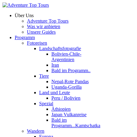
Über Uns
Adventure Top Tours
Was wir anbieten
Unsere Guides
Programm
Fotoreisen
Landschaftsfotografie
Bolivien-Chile-
Argentinien
Iran
Bald im Programm..
Tiere
Nepal-Rote Pandas
Uganda-Gorilla
Land und Leute
Peru / Bolivien
Spezial
Äthiopien
Japan Vulkanreise
Bald im
Programm...Kamtschatka
Wandern
Europa