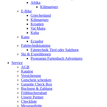
Afrika
Kilimanjaro
E-Bike
Griechenland
Kilimanjaro
Kroatien
Val Maira
Kuba
Kanu
Ecuador
Fahrtechniktraining
Fahrtechnik Tirol oder Salzburg
Ski & Expeditionen
Programm Furtenbach Adventures
Service
AGB
Katalog
Versicherung
Gutschein schenken
Garantie Check Box
Buchung & Zahlung
Frühbucherrabatt
Unsere Partner
Checkliste
Messeauftritte