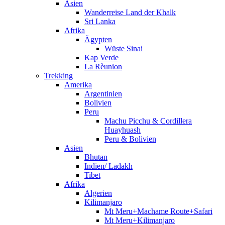
Asien
Wanderreise Land der Khalk
Sri Lanka
Afrika
Ägypten
Wüste Sinai
Kap Verde
La Rèunion
Trekking
Amerika
Argentinien
Bolivien
Peru
Machu Picchu & Cordillera
Huayhuash
Peru & Bolivien
Asien
Bhutan
Indien/ Ladakh
Tibet
Afrika
Algerien
Kilimanjaro
Mt Meru+Machame Route+Safari
Mt Meru+Kilimanjaro