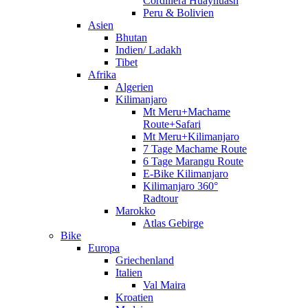
Cordillera Huayhuash
Peru & Bolivien
Asien
Bhutan
Indien/ Ladakh
Tibet
Afrika
Algerien
Kilimanjaro
Mt Meru+Machame
Route+Safari
Mt Meru+Kilimanjaro
7 Tage Machame Route
6 Tage Marangu Route
E-Bike Kilimanjaro
Kilimanjaro 360°
Radtour
Marokko
Atlas Gebirge
Bike
Europa
Griechenland
Italien
Val Maira
Kroatien