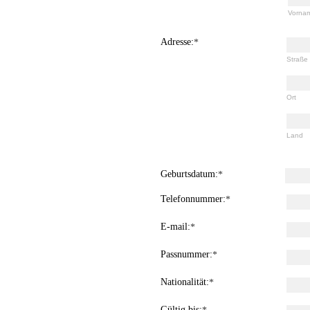
Vorna
Adresse:
*
Straße 
Ort
Land
Geburtsdatum:
*
Telefonnummer:
*
E-mail:
*
Passnummer:
*
Nationalität:
*
Gültig bis: