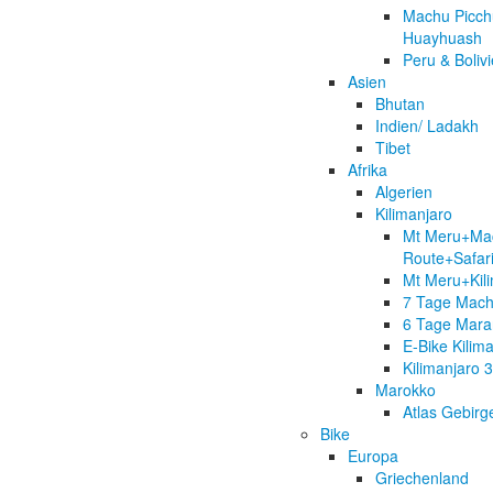
Machu Picchu
Huayhuash
Peru & Boliv
Asien
Bhutan
Indien/ Ladakh
Tibet
Afrika
Algerien
Kilimanjaro
Mt Meru+M
Route+Safar
Mt Meru+Kil
7 Tage Mac
6 Tage Mara
E-Bike Kilim
Kilimanjaro 
Marokko
Atlas Gebirg
Bike
Europa
Griechenland