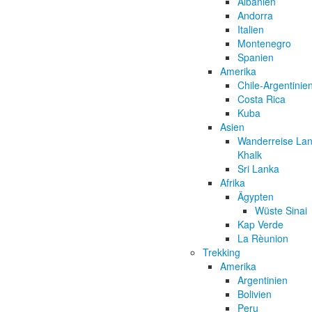
Albanien
Andorra
Italien
Montenegro
Spanien
Amerika
Chile-Argentinie
Costa Rica
Kuba
Asien
Wanderreise Lan
Khalk
Sri Lanka
Afrika
Ägypten
Wüste Sinai
Kap Verde
La Rèunion
Trekking
Amerika
Argentinien
Bolivien
Peru