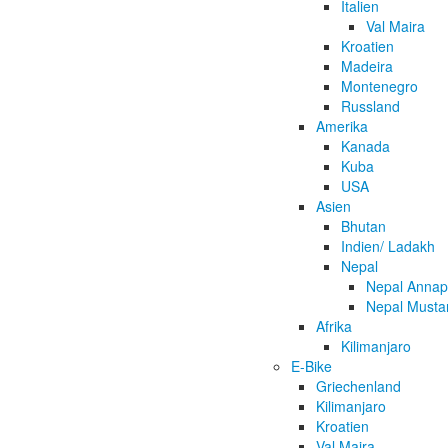
Italien
Val Maira
Kroatien
Madeira
Montenegro
Russland
Amerika
Kanada
Kuba
USA
Asien
Bhutan
Indien/ Ladakh
Nepal
Nepal Annap
Nepal Musta
Afrika
Kilimanjaro
E-Bike
Griechenland
Kilimanjaro
Kroatien
Val Maira