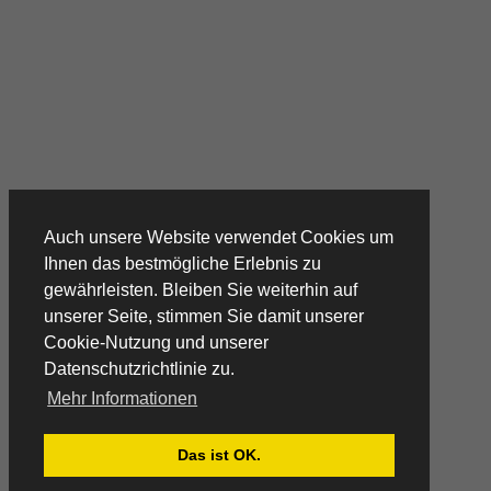
Kontaktdaten
Adventure Top Tours
Furtenbach Adventures GmbH
Höttinger Gasse 12
6020 Innsbruck
Austria
+43 (0) 512 / 204134
info@adventuretoptours.com
Newsletteranmeldung:
Auch unsere Website verwendet Cookies um
Ihnen das bestmögliche Erlebnis zu
gewährleisten. Bleiben Sie weiterhin auf
unserer Seite, stimmen Sie damit unserer
Cookie-Nutzung und unserer
DE
Datenschutzrichtlinie zu.
© Copyright 2019 Furtenbach Adventures. All Rights Reserved.
Mehr Informationen
Home
AGB
Das ist OK.
Impressum