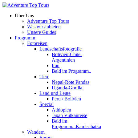
Über Uns
Adventure Top Tours
Was wir anbieten
Unsere Guides
Programm
Fotoreisen
Landschaftsfotografie
Bolivien-Chile-
Argentinien
Iran
Bald im Programm..
Tiere
Nepal-Rote Pandas
Uganda-Gorilla
Land und Leute
Peru / Bolivien
Spezial
Äthiopien
Japan Vulkanreise
Bald im
Programm...Kamtschatka
Wandern
Europa