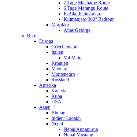
7 Tage Machame Route
6 Tage Marangu Route
E-Bike Kilimanjaro
Kilimanjaro 360° Radtour
Marokko
Atlas Gebirge
Bike
Europa
Griechenland
Italien
Val Maira
Kroatien
Madeira
Montenegro
Russland
Amerika
Kanada
Kuba
USA
Asien
Bhutan
Indien/ Ladakh
Nepal
Nepal Annapurna
Nepal Mustang