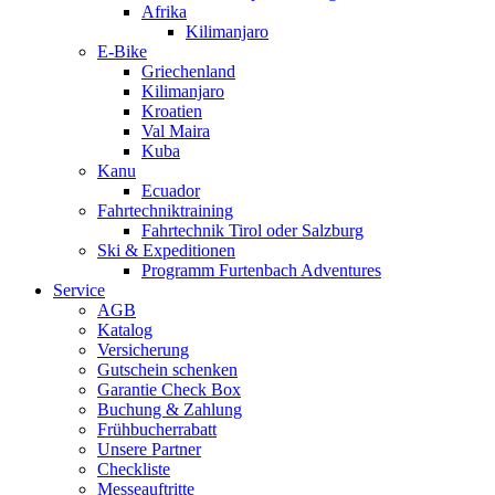
Afrika
Kilimanjaro
E-Bike
Griechenland
Kilimanjaro
Kroatien
Val Maira
Kuba
Kanu
Ecuador
Fahrtechniktraining
Fahrtechnik Tirol oder Salzburg
Ski & Expeditionen
Programm Furtenbach Adventures
Service
AGB
Katalog
Versicherung
Gutschein schenken
Garantie Check Box
Buchung & Zahlung
Frühbucherrabatt
Unsere Partner
Checkliste
Messeauftritte