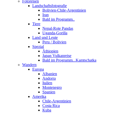
Fotoreisen
Landschaftsfotografie
Bolivien-Chile-Argentinien
Iran
Bald im Programm..
Tiere
Nepal-Rote Pandas
Uganda-Gorilla
Land und Leute
Peru / Bolivien
Spezial
Äthiopien
Japan Vulkanreise
Bald im Programm...Kamtschatka
Wandern
Europa
Albanien
Andorra
Italien
Montenegro
Spanien
Amerika
Chile-Argentinien
Costa Rica
Kuba