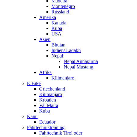
Madeira
Montenegro
Russland
Amerika
Kanada
Kuba
USA
Asien
Bhutan
Indien/ Ladakh
Nepal
Nepal Annapurna
Nepal Mustang
Afrika
Kilimanjaro
E-Bike
Griechenland
Kilimanjaro
Kroatien
Val Maira
Kuba
Kanu
Ecuador
Fahrtechniktraining
Fahrtechnik Tirol oder