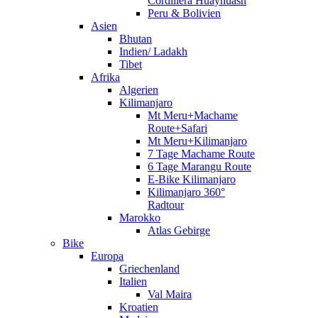
Cordillera Huayhuash
Peru & Bolivien
Asien
Bhutan
Indien/ Ladakh
Tibet
Afrika
Algerien
Kilimanjaro
Mt Meru+Machame
Route+Safari
Mt Meru+Kilimanjaro
7 Tage Machame Route
6 Tage Marangu Route
E-Bike Kilimanjaro
Kilimanjaro 360°
Radtour
Marokko
Atlas Gebirge
Bike
Europa
Griechenland
Italien
Val Maira
Kroatien