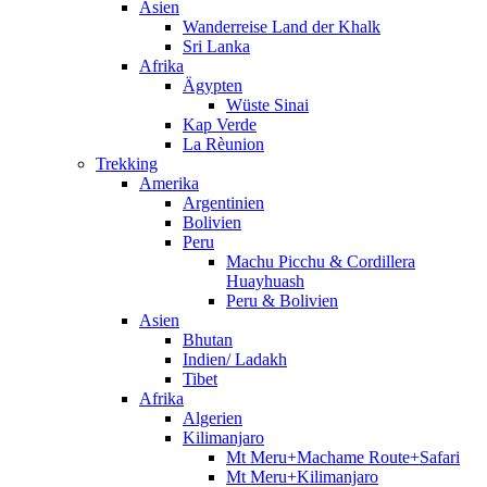
Asien
Wanderreise Land der Khalk
Sri Lanka
Afrika
Ägypten
Wüste Sinai
Kap Verde
La Rèunion
Trekking
Amerika
Argentinien
Bolivien
Peru
Machu Picchu & Cordillera
Huayhuash
Peru & Bolivien
Asien
Bhutan
Indien/ Ladakh
Tibet
Afrika
Algerien
Kilimanjaro
Mt Meru+Machame Route+Safari
Mt Meru+Kilimanjaro