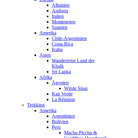
Albanien
Andorra
Italien
Montenegro
Spanien
Amerika
Chile-Argentinien
Costa Rica
Kuba
Asien
Wanderreise Land der
Khalk
Sri Lanka
Afrika
Ägypten
Wüste Sinai
Kap Verde
La Rèunion
Trekking
Amerika
Argentinien
Bolivien
Peru
Machu Picchu &