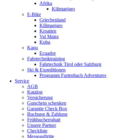
Afrika
Kilimanjaro
E-Bike
Griechenland
Kilimanjaro
Kroatien
Val Maira
Kuba
Kanu
Ecuador
Fahrtechniktraining
Fahrtechnik Tirol oder Salzburg
Ski & Expeditionen
Programm Furtenbach Adventures
Service
AGB
Katalog
Versicherung
Gutschein schenken
Garantie Check Box
Buchung & Zahlung
Frühbucherrabatt
Unsere Partner
Checkliste
Messeauftritte