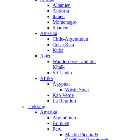
Albanien
Andorra
Italien
Montenegro
Spanien
Amerika
Chile-Argentinien
Costa Rica
Kuba
Asien
Wanderreise Land der
Khalk
Sri Lanka
Afrika
Ägypten
Wüste Sinai
Kap Verde
La Rèunion
Trekking
Amerika
Argentinien
Bolivien
Peru
Machu Picchu &