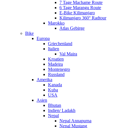
7 Tage Machame Route
6 Tage Marangu Route
E-Bike Kilimanjaro
Kilimanjaro 360° Radtour
Marokko
Atlas Gebirge
Bike
Europa
Griechenland
Italien
Val Maira
Kroatien
Madeira
Montenegro
Russland
Amerika
Kanada
Kuba
USA
Asien
Bhutan
Indien/ Ladakh
Nepal
Nepal Annapurna
Nepal Mustang