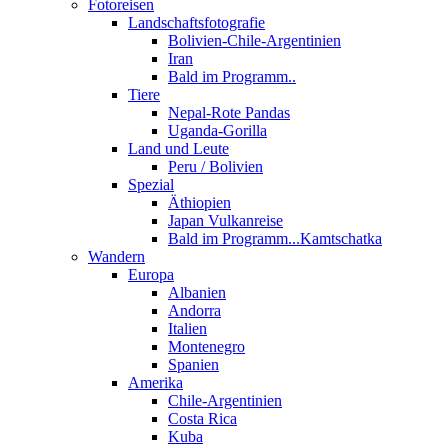
Fotoreisen
Landschaftsfotografie
Bolivien-Chile-Argentinien
Iran
Bald im Programm..
Tiere
Nepal-Rote Pandas
Uganda-Gorilla
Land und Leute
Peru / Bolivien
Spezial
Äthiopien
Japan Vulkanreise
Bald im Programm...Kamtschatka
Wandern
Europa
Albanien
Andorra
Italien
Montenegro
Spanien
Amerika
Chile-Argentinien
Costa Rica
Kuba