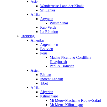
Asien
Wanderreise Land der Khalk
Sri Lanka
Afrika
Ägypten
Wüste Sinai
Kap Verde
La Rèunion
Trekking
Amerika
Argentinien
Bolivien
Peru
Machu Picchu & Cordillera
Huayhuash
Peru & Bolivien
Asien
Bhutan
Indien/ Ladakh
Tibet
Afrika
Algerien
Kilimanjaro
Mt Meru+Machame Route+Safari
Mt Meru+Kilimanjaro