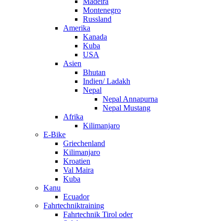
Madeira
Montenegro
Russland
Amerika
Kanada
Kuba
USA
Asien
Bhutan
Indien/ Ladakh
Nepal
Nepal Annapurna
Nepal Mustang
Afrika
Kilimanjaro
E-Bike
Griechenland
Kilimanjaro
Kroatien
Val Maira
Kuba
Kanu
Ecuador
Fahrtechniktraining
Fahrtechnik Tirol oder