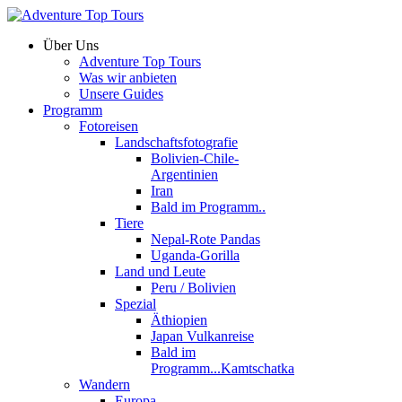
Über Uns
Adventure Top Tours
Was wir anbieten
Unsere Guides
Programm
Fotoreisen
Landschaftsfotografie
Bolivien-Chile-
Argentinien
Iran
Bald im Programm..
Tiere
Nepal-Rote Pandas
Uganda-Gorilla
Land und Leute
Peru / Bolivien
Spezial
Äthiopien
Japan Vulkanreise
Bald im
Programm...Kamtschatka
Wandern
Europa