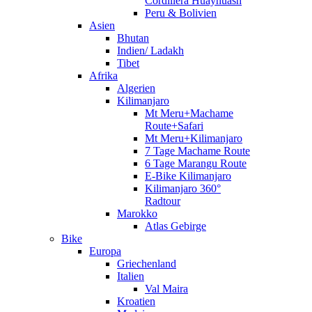
Cordillera Huayhuash
Peru & Bolivien
Asien
Bhutan
Indien/ Ladakh
Tibet
Afrika
Algerien
Kilimanjaro
Mt Meru+Machame
Route+Safari
Mt Meru+Kilimanjaro
7 Tage Machame Route
6 Tage Marangu Route
E-Bike Kilimanjaro
Kilimanjaro 360°
Radtour
Marokko
Atlas Gebirge
Bike
Europa
Griechenland
Italien
Val Maira
Kroatien