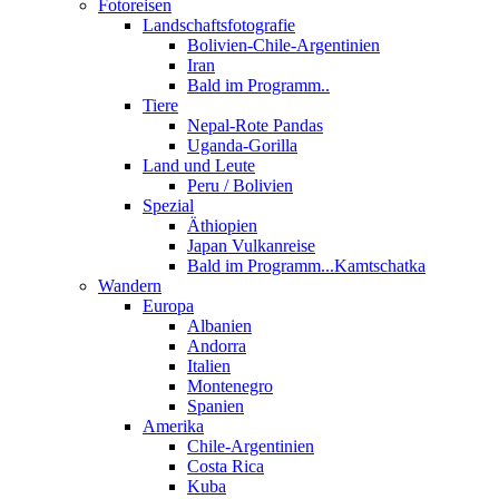
Fotoreisen
Landschaftsfotografie
Bolivien-Chile-Argentinien
Iran
Bald im Programm..
Tiere
Nepal-Rote Pandas
Uganda-Gorilla
Land und Leute
Peru / Bolivien
Spezial
Äthiopien
Japan Vulkanreise
Bald im Programm...Kamtschatka
Wandern
Europa
Albanien
Andorra
Italien
Montenegro
Spanien
Amerika
Chile-Argentinien
Costa Rica
Kuba