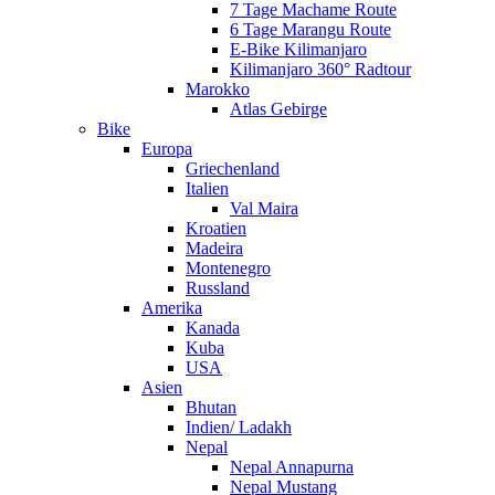
7 Tage Machame Route
6 Tage Marangu Route
E-Bike Kilimanjaro
Kilimanjaro 360° Radtour
Marokko
Atlas Gebirge
Bike
Europa
Griechenland
Italien
Val Maira
Kroatien
Madeira
Montenegro
Russland
Amerika
Kanada
Kuba
USA
Asien
Bhutan
Indien/ Ladakh
Nepal
Nepal Annapurna
Nepal Mustang