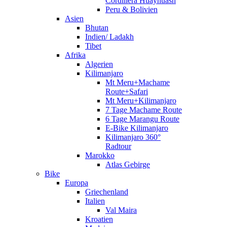
Cordillera Huayhuash
Peru & Bolivien
Asien
Bhutan
Indien/ Ladakh
Tibet
Afrika
Algerien
Kilimanjaro
Mt Meru+Machame
Route+Safari
Mt Meru+Kilimanjaro
7 Tage Machame Route
6 Tage Marangu Route
E-Bike Kilimanjaro
Kilimanjaro 360°
Radtour
Marokko
Atlas Gebirge
Bike
Europa
Griechenland
Italien
Val Maira
Kroatien