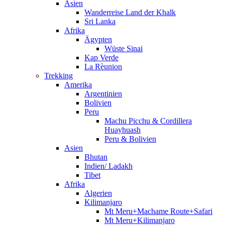
Asien
Wanderreise Land der Khalk
Sri Lanka
Afrika
Ägypten
Wüste Sinai
Kap Verde
La Rèunion
Trekking
Amerika
Argentinien
Bolivien
Peru
Machu Picchu & Cordillera
Huayhuash
Peru & Bolivien
Asien
Bhutan
Indien/ Ladakh
Tibet
Afrika
Algerien
Kilimanjaro
Mt Meru+Machame Route+Safari
Mt Meru+Kilimanjaro