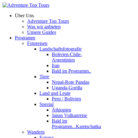
Über Uns
Adventure Top Tours
Was wir anbieten
Unsere Guides
Programm
Fotoreisen
Landschaftsfotografie
Bolivien-Chile-
Argentinien
Iran
Bald im Programm..
Tiere
Nepal-Rote Pandas
Uganda-Gorilla
Land und Leute
Peru / Bolivien
Spezial
Äthiopien
Japan Vulkanreise
Bald im
Programm...Kamtschatka
Wandern
Europa