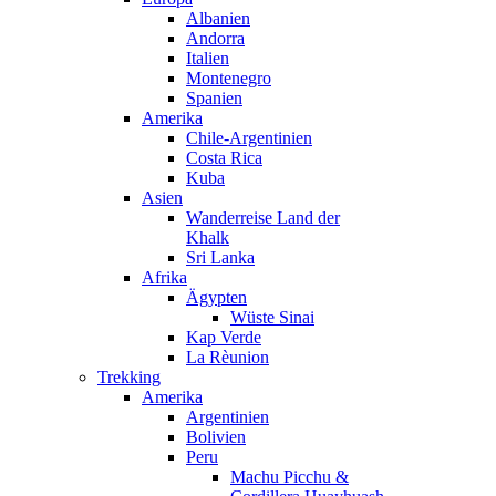
Albanien
Andorra
Italien
Montenegro
Spanien
Amerika
Chile-Argentinien
Costa Rica
Kuba
Asien
Wanderreise Land der
Khalk
Sri Lanka
Afrika
Ägypten
Wüste Sinai
Kap Verde
La Rèunion
Trekking
Amerika
Argentinien
Bolivien
Peru
Machu Picchu &