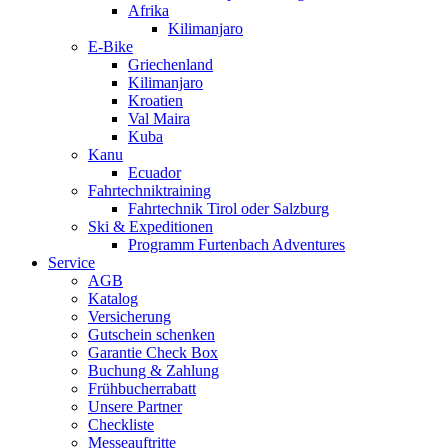
Afrika
Kilimanjaro
E-Bike
Griechenland
Kilimanjaro
Kroatien
Val Maira
Kuba
Kanu
Ecuador
Fahrtechniktraining
Fahrtechnik Tirol oder Salzburg
Ski & Expeditionen
Programm Furtenbach Adventures
Service
AGB
Katalog
Versicherung
Gutschein schenken
Garantie Check Box
Buchung & Zahlung
Frühbucherrabatt
Unsere Partner
Checkliste
Messeauftritte