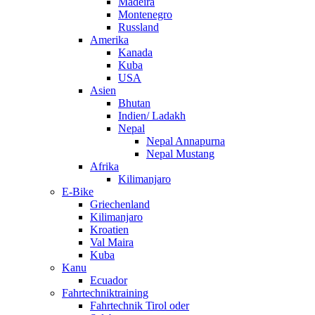
Madeira
Montenegro
Russland
Amerika
Kanada
Kuba
USA
Asien
Bhutan
Indien/ Ladakh
Nepal
Nepal Annapurna
Nepal Mustang
Afrika
Kilimanjaro
E-Bike
Griechenland
Kilimanjaro
Kroatien
Val Maira
Kuba
Kanu
Ecuador
Fahrtechniktraining
Fahrtechnik Tirol oder