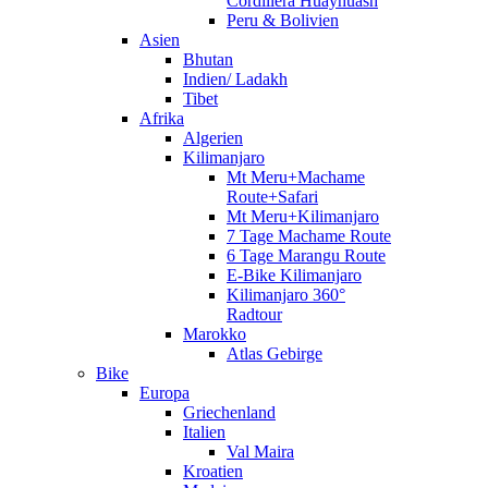
Cordillera Huayhuash
Peru & Bolivien
Asien
Bhutan
Indien/ Ladakh
Tibet
Afrika
Algerien
Kilimanjaro
Mt Meru+Machame
Route+Safari
Mt Meru+Kilimanjaro
7 Tage Machame Route
6 Tage Marangu Route
E-Bike Kilimanjaro
Kilimanjaro 360°
Radtour
Marokko
Atlas Gebirge
Bike
Europa
Griechenland
Italien
Val Maira
Kroatien