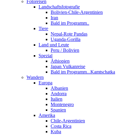
Fotoreisen
Landschaftsfotografie
Bolivien-Chile-Argentinien
Iran
Bald im Programm..
Tiere
Nepal-Rote Pandas
Uganda-Gorilla
Land und Leute
Peru / Bolivien
Spezial
Äthiopien
Japan Vulkanreise
Bald im Programm...Kamtschatka
Wandern
Europa
Albanien
Andorra
Italien
Montenegro
Spanien
Amerika
Chile-Argentinien
Costa Rica
Kuba