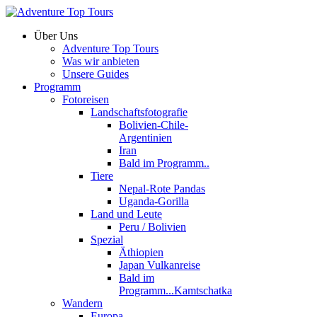
Über Uns
Adventure Top Tours
Was wir anbieten
Unsere Guides
Programm
Fotoreisen
Landschaftsfotografie
Bolivien-Chile-
Argentinien
Iran
Bald im Programm..
Tiere
Nepal-Rote Pandas
Uganda-Gorilla
Land und Leute
Peru / Bolivien
Spezial
Äthiopien
Japan Vulkanreise
Bald im
Programm...Kamtschatka
Wandern
Europa