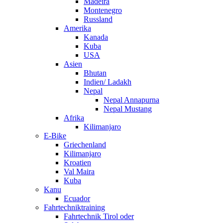
Madeira
Montenegro
Russland
Amerika
Kanada
Kuba
USA
Asien
Bhutan
Indien/ Ladakh
Nepal
Nepal Annapurna
Nepal Mustang
Afrika
Kilimanjaro
E-Bike
Griechenland
Kilimanjaro
Kroatien
Val Maira
Kuba
Kanu
Ecuador
Fahrtechniktraining
Fahrtechnik Tirol oder