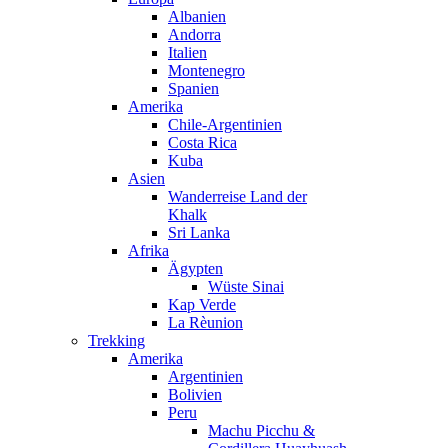
Albanien
Andorra
Italien
Montenegro
Spanien
Amerika
Chile-Argentinien
Costa Rica
Kuba
Asien
Wanderreise Land der
Khalk
Sri Lanka
Afrika
Ägypten
Wüste Sinai
Kap Verde
La Rèunion
Trekking
Amerika
Argentinien
Bolivien
Peru
Machu Picchu &