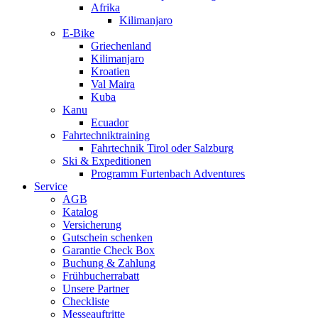
Afrika
Kilimanjaro
E-Bike
Griechenland
Kilimanjaro
Kroatien
Val Maira
Kuba
Kanu
Ecuador
Fahrtechniktraining
Fahrtechnik Tirol oder Salzburg
Ski & Expeditionen
Programm Furtenbach Adventures
Service
AGB
Katalog
Versicherung
Gutschein schenken
Garantie Check Box
Buchung & Zahlung
Frühbucherrabatt
Unsere Partner
Checkliste
Messeauftritte