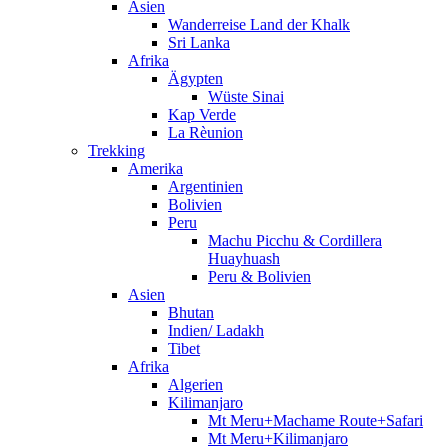
Asien
Wanderreise Land der Khalk
Sri Lanka
Afrika
Ägypten
Wüste Sinai
Kap Verde
La Rèunion
Trekking
Amerika
Argentinien
Bolivien
Peru
Machu Picchu & Cordillera
Huayhuash
Peru & Bolivien
Asien
Bhutan
Indien/ Ladakh
Tibet
Afrika
Algerien
Kilimanjaro
Mt Meru+Machame Route+Safari
Mt Meru+Kilimanjaro