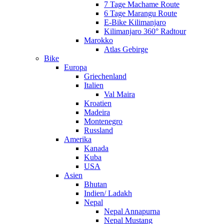
7 Tage Machame Route
6 Tage Marangu Route
E-Bike Kilimanjaro
Kilimanjaro 360° Radtour
Marokko
Atlas Gebirge
Bike
Europa
Griechenland
Italien
Val Maira
Kroatien
Madeira
Montenegro
Russland
Amerika
Kanada
Kuba
USA
Asien
Bhutan
Indien/ Ladakh
Nepal
Nepal Annapurna
Nepal Mustang