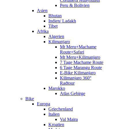
Cordillera Huayhuash
Peru & Bolivien
Asien
Bhutan
Indien/ Ladakh
Tibet
Afrika
Algerien
Kilimanjaro
Mt Meru+Machame
Route+Safari
Mt Meru+Kilimanjaro
7 Tage Machame Route
6 Tage Marangu Route
E-Bike Kilimanjaro
Kilimanjaro 360°
Radtour
Marokko
Atlas Gebirge
Bike
Europa
Griechenland
Italien
Val Maira
Kroatien