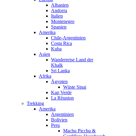
Albanien
Andorra
Italien
Montenegro
Spanien
Amerika
Chile-Argentinien
Costa Rica
Kuba
Asien
Wanderreise Land der
Khalk
Sri Lanka
Afrika
Ägypten
Wüste Sinai
Kap Verde
La Rèunion
Trekking
Amerika
Argentinien
Bolivien
Peru
Machu Picchu &