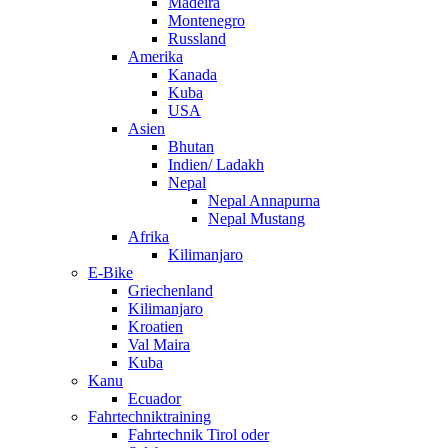
Madeira
Montenegro
Russland
Amerika
Kanada
Kuba
USA
Asien
Bhutan
Indien/ Ladakh
Nepal
Nepal Annapurna
Nepal Mustang
Afrika
Kilimanjaro
E-Bike
Griechenland
Kilimanjaro
Kroatien
Val Maira
Kuba
Kanu
Ecuador
Fahrtechniktraining
Fahrtechnik Tirol oder