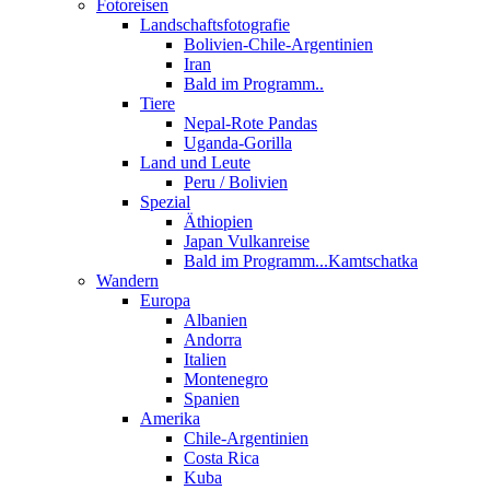
Fotoreisen
Landschaftsfotografie
Bolivien-Chile-Argentinien
Iran
Bald im Programm..
Tiere
Nepal-Rote Pandas
Uganda-Gorilla
Land und Leute
Peru / Bolivien
Spezial
Äthiopien
Japan Vulkanreise
Bald im Programm...Kamtschatka
Wandern
Europa
Albanien
Andorra
Italien
Montenegro
Spanien
Amerika
Chile-Argentinien
Costa Rica
Kuba