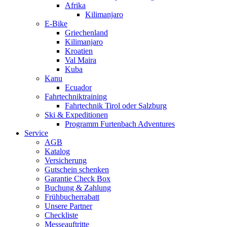
Afrika
Kilimanjaro
E-Bike
Griechenland
Kilimanjaro
Kroatien
Val Maira
Kuba
Kanu
Ecuador
Fahrtechniktraining
Fahrtechnik Tirol oder Salzburg
Ski & Expeditionen
Programm Furtenbach Adventures
Service
AGB
Katalog
Versicherung
Gutschein schenken
Garantie Check Box
Buchung & Zahlung
Frühbucherrabatt
Unsere Partner
Checkliste
Messeauftritte