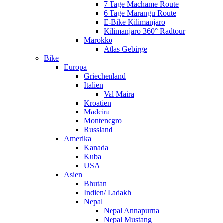
7 Tage Machame Route
6 Tage Marangu Route
E-Bike Kilimanjaro
Kilimanjaro 360° Radtour
Marokko
Atlas Gebirge
Bike
Europa
Griechenland
Italien
Val Maira
Kroatien
Madeira
Montenegro
Russland
Amerika
Kanada
Kuba
USA
Asien
Bhutan
Indien/ Ladakh
Nepal
Nepal Annapurna
Nepal Mustang