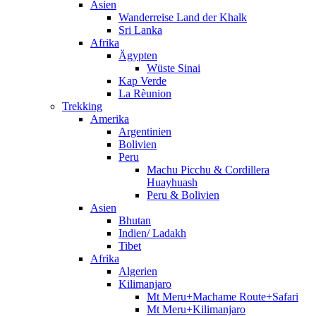
Asien
Wanderreise Land der Khalk
Sri Lanka
Afrika
Ägypten
Wüste Sinai
Kap Verde
La Rèunion
Trekking
Amerika
Argentinien
Bolivien
Peru
Machu Picchu & Cordillera
Huayhuash
Peru & Bolivien
Asien
Bhutan
Indien/ Ladakh
Tibet
Afrika
Algerien
Kilimanjaro
Mt Meru+Machame Route+Safari
Mt Meru+Kilimanjaro