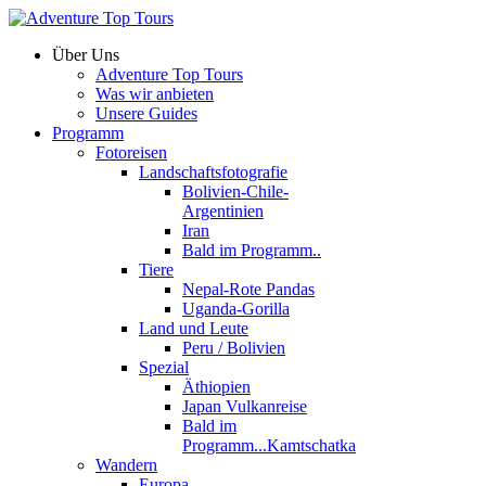
Über Uns
Adventure Top Tours
Was wir anbieten
Unsere Guides
Programm
Fotoreisen
Landschaftsfotografie
Bolivien-Chile-
Argentinien
Iran
Bald im Programm..
Tiere
Nepal-Rote Pandas
Uganda-Gorilla
Land und Leute
Peru / Bolivien
Spezial
Äthiopien
Japan Vulkanreise
Bald im
Programm...Kamtschatka
Wandern
Europa