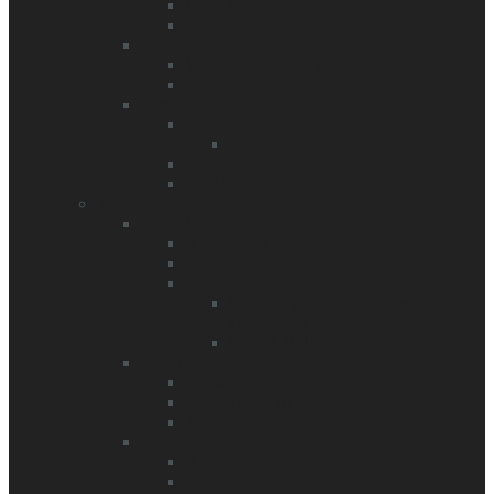
Costa Rica
Kuba
Asien
Wanderreise Land der Khalk
Sri Lanka
Afrika
Ägypten
Wüste Sinai
Kap Verde
La Rèunion
Trekking
Amerika
Argentinien
Bolivien
Peru
Machu Picchu & Cordillera
Huayhuash
Peru & Bolivien
Asien
Bhutan
Indien/ Ladakh
Tibet
Afrika
Algerien
Kilimanjaro