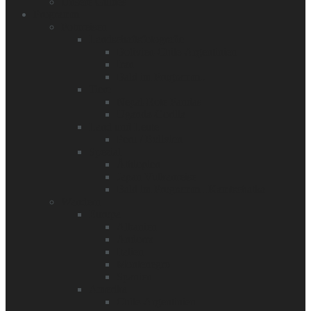
Unsere Guides
Programm
Fotoreisen
Landschaftsfotografie
Bolivien-Chile-Argentinien
Iran
Bald im Programm..
Tiere
Nepal-Rote Pandas
Uganda-Gorilla
Land und Leute
Peru / Bolivien
Spezial
Äthiopien
Japan Vulkanreise
Bald im Programm...Kamtschatka
Wandern
Europa
Albanien
Andorra
Italien
Montenegro
Spanien
Amerika
Chile-Argentinien