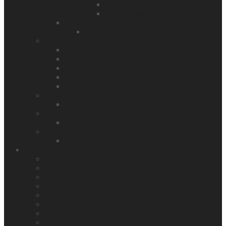
Nepal Annapurna
Nepal Mustang
Afrika
Kilimanjaro
E-Bike
Griechenland
Kilimanjaro
Kroatien
Val Maira
Kuba
Kanu
Ecuador
Fahrtechniktraining
Fahrtechnik Tirol oder Salzburg
Ski & Expeditionen
Programm Furtenbach Adventures
Service
AGB
Katalog
Versicherung
Gutschein schenken
Garantie Check Box
Buchung & Zahlung
Frühbucherrabatt
Unsere Partner