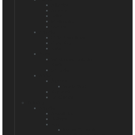
Albanien
Andorra
Italien
Montenegro
Spanien
Amerika
Chile-Argentinien
Costa Rica
Kuba
Asien
Wanderreise Land der
Khalk
Sri Lanka
Afrika
Ägypten
Wüste Sinai
Kap Verde
La Rèunion
Trekking
Amerika
Argentinien
Bolivien
Peru
Machu Picchu &