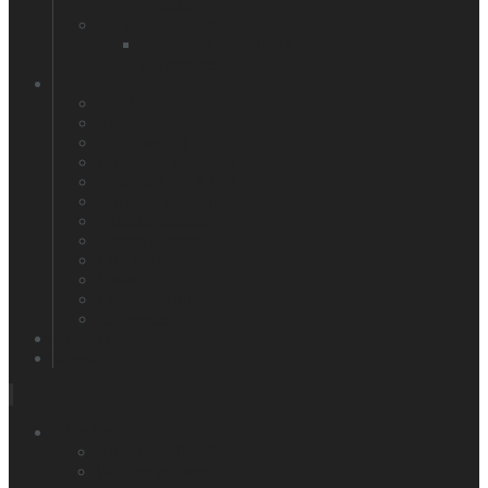
Salzburg
Ski & Expeditionen
Programm Furtenbach
Adventures
Service
AGB
Katalog
Versicherung
Gutschein schenken
Garantie Check Box
Buchung & Zahlung
Frühbucherrabatt
Unsere Partner
Checkliste
Messeauftritte
Levelbewertung
Impressum
Kontakt
Newsletter
Über Uns
Adventure Top Tours
Was wir anbieten