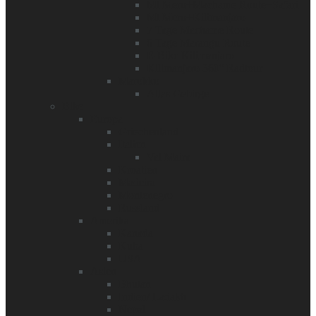
Mt Meru+Machame Route+Safari
Mt Meru+Kilimanjaro
7 Tage Machame Route
6 Tage Marangu Route
E-Bike Kilimanjaro
Kilimanjaro 360° Radtour
Marokko
Atlas Gebirge
Bike
Europa
Griechenland
Italien
Val Maira
Kroatien
Madeira
Montenegro
Russland
Amerika
Kanada
Kuba
USA
Asien
Bhutan
Indien/ Ladakh
Nepal