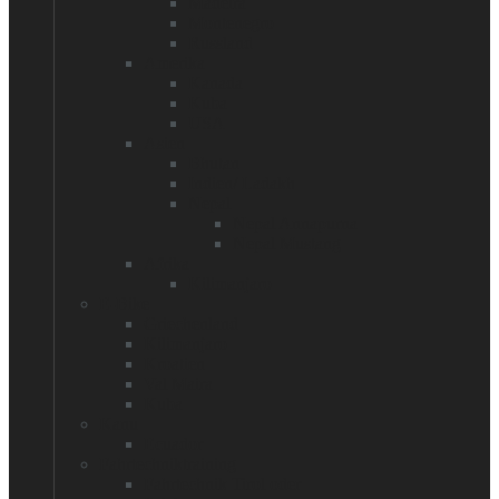
Madeira
Montenegro
Russland
Amerika
Kanada
Kuba
USA
Asien
Bhutan
Indien/ Ladakh
Nepal
Nepal Annapurna
Nepal Mustang
Afrika
Kilimanjaro
E-Bike
Griechenland
Kilimanjaro
Kroatien
Val Maira
Kuba
Kanu
Ecuador
Fahrtechniktraining
Fahrtechnik Tirol oder