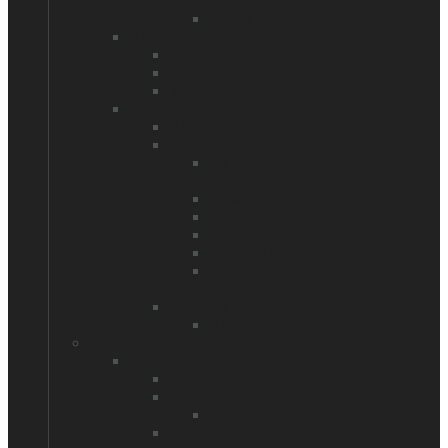
Cordillera Huayhuash
Peru & Bolivien
Asien
Bhutan
Indien/ Ladakh
Tibet
Afrika
Algerien
Kilimanjaro
Mt Meru+Machame
Route+Safari
Mt Meru+Kilimanjaro
7 Tage Machame Route
6 Tage Marangu Route
E-Bike Kilimanjaro
Kilimanjaro 360°
Radtour
Marokko
Atlas Gebirge
Bike
Europa
Griechenland
Italien
Val Maira
Kroatien