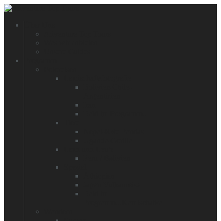
Über Uns
Adventure Top Tours
Was wir anbieten
Unsere Guides
Programm
Fotoreisen
Landschaftsfotografie
Bolivien-Chile-
Argentinien
Iran
Bald im Programm..
Tiere
Nepal-Rote Pandas
Uganda-Gorilla
Land und Leute
Peru / Bolivien
Spezial
Äthiopien
Japan Vulkanreise
Bald im
Programm...Kamtschatka
Wandern
Europa