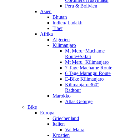
Cordillera Huayhuash
Peru & Bolivien
Asien
Bhutan
Indien/ Ladakh
Tibet
Afrika
Algerien
Kilimanjaro
Mt Meru+Machame
Route+Safari
Mt Meru+Kilimanjaro
7 Tage Machame Route
6 Tage Marangu Route
E-Bike Kilimanjaro
Kilimanjaro 360°
Radtour
Marokko
Atlas Gebirge
Bike
Europa
Griechenland
Italien
Val Maira
Kroatien