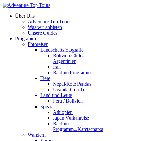
Über Uns
Adventure Top Tours
Was wir anbieten
Unsere Guides
Programm
Fotoreisen
Landschaftsfotografie
Bolivien-Chile-
Argentinien
Iran
Bald im Programm..
Tiere
Nepal-Rote Pandas
Uganda-Gorilla
Land und Leute
Peru / Bolivien
Spezial
Äthiopien
Japan Vulkanreise
Bald im
Programm...Kamtschatka
Wandern
Europa