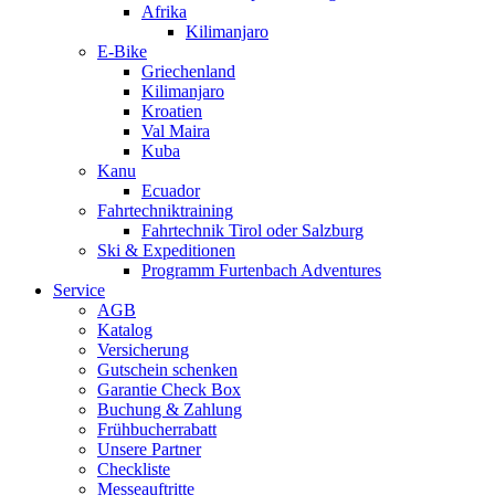
Afrika
Kilimanjaro
E-Bike
Griechenland
Kilimanjaro
Kroatien
Val Maira
Kuba
Kanu
Ecuador
Fahrtechniktraining
Fahrtechnik Tirol oder Salzburg
Ski & Expeditionen
Programm Furtenbach Adventures
Service
AGB
Katalog
Versicherung
Gutschein schenken
Garantie Check Box
Buchung & Zahlung
Frühbucherrabatt
Unsere Partner
Checkliste
Messeauftritte