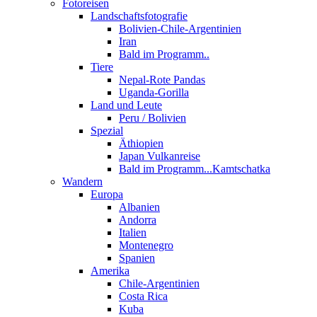
Fotoreisen
Landschaftsfotografie
Bolivien-Chile-Argentinien
Iran
Bald im Programm..
Tiere
Nepal-Rote Pandas
Uganda-Gorilla
Land und Leute
Peru / Bolivien
Spezial
Äthiopien
Japan Vulkanreise
Bald im Programm...Kamtschatka
Wandern
Europa
Albanien
Andorra
Italien
Montenegro
Spanien
Amerika
Chile-Argentinien
Costa Rica
Kuba