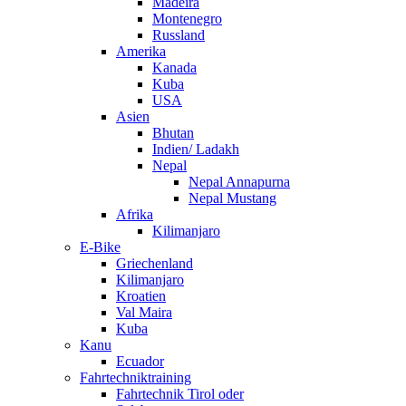
Madeira
Montenegro
Russland
Amerika
Kanada
Kuba
USA
Asien
Bhutan
Indien/ Ladakh
Nepal
Nepal Annapurna
Nepal Mustang
Afrika
Kilimanjaro
E-Bike
Griechenland
Kilimanjaro
Kroatien
Val Maira
Kuba
Kanu
Ecuador
Fahrtechniktraining
Fahrtechnik Tirol oder