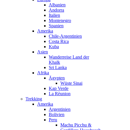
Albanien
Andorra
Italien
Montenegro
Spanien
Amerika
Chile-Argentinien
Costa Rica
Kuba
Asien
Wanderreise Land der
Khalk
Sri Lanka
Afrika
Ägypten
Wüste Sinai
Kap Verde
La Rèunion
Trekking
Amerika
Argentinien
Bolivien
Peru
Machu Picchu &