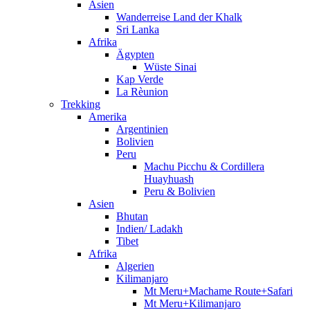
Asien
Wanderreise Land der Khalk
Sri Lanka
Afrika
Ägypten
Wüste Sinai
Kap Verde
La Rèunion
Trekking
Amerika
Argentinien
Bolivien
Peru
Machu Picchu & Cordillera
Huayhuash
Peru & Bolivien
Asien
Bhutan
Indien/ Ladakh
Tibet
Afrika
Algerien
Kilimanjaro
Mt Meru+Machame Route+Safari
Mt Meru+Kilimanjaro