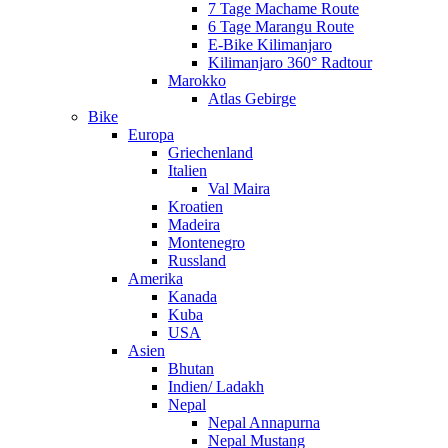
7 Tage Machame Route
6 Tage Marangu Route
E-Bike Kilimanjaro
Kilimanjaro 360° Radtour
Marokko
Atlas Gebirge
Bike
Europa
Griechenland
Italien
Val Maira
Kroatien
Madeira
Montenegro
Russland
Amerika
Kanada
Kuba
USA
Asien
Bhutan
Indien/ Ladakh
Nepal
Nepal Annapurna
Nepal Mustang