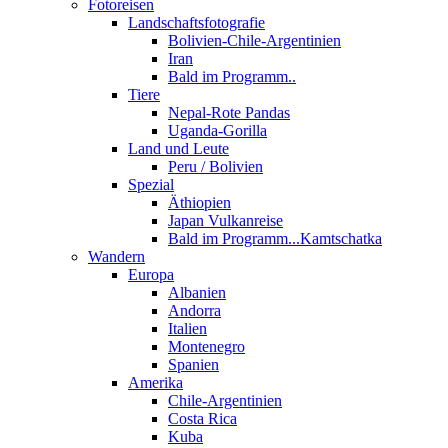
Fotoreisen
Landschaftsfotografie
Bolivien-Chile-Argentinien
Iran
Bald im Programm..
Tiere
Nepal-Rote Pandas
Uganda-Gorilla
Land und Leute
Peru / Bolivien
Spezial
Äthiopien
Japan Vulkanreise
Bald im Programm...Kamtschatka
Wandern
Europa
Albanien
Andorra
Italien
Montenegro
Spanien
Amerika
Chile-Argentinien
Costa Rica
Kuba