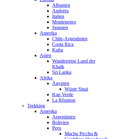
Albanien
Andorra
Italien
Montenegro
Spanien
Amerika
Chile-Argentinien
Costa Rica
Kuba
Asien
Wanderreise Land der
Khalk
Sri Lanka
Afrika
Ägypten
Wüste Sinai
Kap Verde
La Rèunion
Trekking
Amerika
Argentinien
Bolivien
Peru
Machu Picchu &