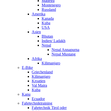
Madeira
Montenegro
Russland
Amerika
Kanada
Kuba
USA
Asien
Bhutan
Indien/ Ladakh
Nepal
Nepal Annapurna
Nepal Mustang
Afrika
Kilimanjaro
E-Bike
Griechenland
Kilimanjaro
Kroatien
Val Maira
Kuba
Kanu
Ecuador
Fahrtechniktraining
Fahrtechnik Tirol oder