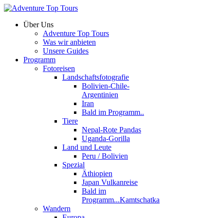
Über Uns
Adventure Top Tours
Was wir anbieten
Unsere Guides
Programm
Fotoreisen
Landschaftsfotografie
Bolivien-Chile-
Argentinien
Iran
Bald im Programm..
Tiere
Nepal-Rote Pandas
Uganda-Gorilla
Land und Leute
Peru / Bolivien
Spezial
Äthiopien
Japan Vulkanreise
Bald im
Programm...Kamtschatka
Wandern
Europa