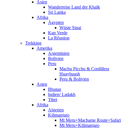
Asien
Wanderreise Land der Khalk
Sri Lanka
Afrika
Ägypten
Wüste Sinai
Kap Verde
La Rèunion
Trekking
Amerika
Argentinien
Bolivien
Peru
Machu Picchu & Cordillera
Huayhuash
Peru & Bolivien
Asien
Bhutan
Indien/ Ladakh
Tibet
Afrika
Algerien
Kilimanjaro
Mt Meru+Machame Route+Safari
Mt Meru+Kilimanjaro