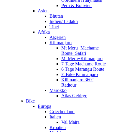
Cordillera Huayhuash
Peru & Bolivien
Asien
Bhutan
Indien/ Ladakh
Tibet
Afrika
Algerien
Kilimanjaro
Mt Meru+Machame
Route+Safari
Mt Meru+Kilimanjaro
7 Tage Machame Route
6 Tage Marangu Route
E-Bike Kilimanjaro
Kilimanjaro 360°
Radtour
Marokko
Atlas Gebirge
Bike
Europa
Griechenland
Italien
Val Maira
Kroatien