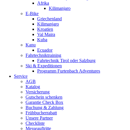
Afrika
Kilimanjaro
E-Bike
Griechenland
Kilimanjaro
Kroatien
Val Maira
Kuba
Kanu
Ecuador
Fahrtechniktraining
Fahrtechnik Tirol oder Salzburg
Ski & Expeditionen
Programm Furtenbach Adventures
Service
AGB
Katalog
Versicherung
Gutschein schenken
Garantie Check Box
Buchung & Zahlung
Frühbucherrabatt
Unsere Partner
Checkliste
Messeauftritte