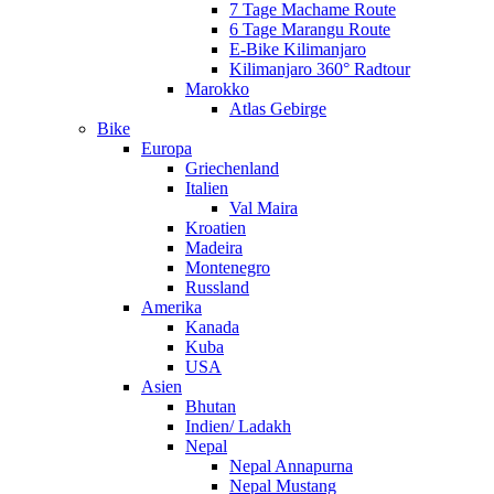
7 Tage Machame Route
6 Tage Marangu Route
E-Bike Kilimanjaro
Kilimanjaro 360° Radtour
Marokko
Atlas Gebirge
Bike
Europa
Griechenland
Italien
Val Maira
Kroatien
Madeira
Montenegro
Russland
Amerika
Kanada
Kuba
USA
Asien
Bhutan
Indien/ Ladakh
Nepal
Nepal Annapurna
Nepal Mustang