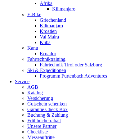
Afrika
Kilimanjaro
E-Bike
Griechenland
Kilimanjaro
Kroatien
Val Maira
Kuba
Kanu
Ecuador
Fahrtechniktraining
Fahrtechnik Tirol oder Salzburg
Ski & Expeditionen
Programm Furtenbach Adventures
Service
AGB
Katalog
Versicherung
Gutschein schenken
Garantie Check Box
Buchung & Zahlung
Frühbucherrabatt
Unsere Partner
Checkliste
Messeauftritte