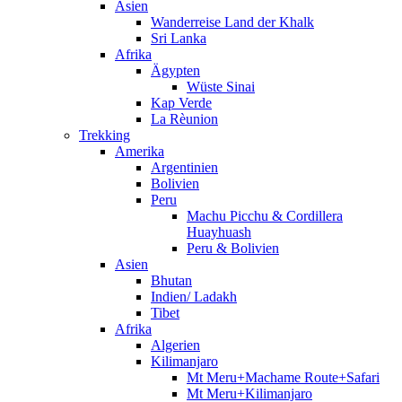
Asien
Wanderreise Land der Khalk
Sri Lanka
Afrika
Ägypten
Wüste Sinai
Kap Verde
La Rèunion
Trekking
Amerika
Argentinien
Bolivien
Peru
Machu Picchu & Cordillera
Huayhuash
Peru & Bolivien
Asien
Bhutan
Indien/ Ladakh
Tibet
Afrika
Algerien
Kilimanjaro
Mt Meru+Machame Route+Safari
Mt Meru+Kilimanjaro