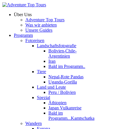
Über Uns
Adventure Top Tours
Was wir anbieten
Unsere Guides
Programm
Fotoreisen
Landschaftsfotografie
Bolivien-Chile-
Argentinien
Iran
Bald im Programm..
Tiere
Nepal-Rote Pandas
Uganda-Gorilla
Land und Leute
Peru / Bolivien
Spezial
Äthiopien
Japan Vulkanreise
Bald im
Programm...Kamtschatka
Wandern
Europa