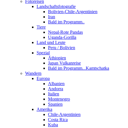
Fotoreisen
Landschaftsfotografie
Bolivien-Chile-Argentinien
Iran
Bald im Programm..
Tiere
Nepal-Rote Pandas
Uganda-Gorilla
Land und Leute
Peru / Bolivien
Spezial
Äthiopien
Japan Vulkanreise
Bald im Programm...Kamtschatka
Wandern
Europa
Albanien
Andorra
Italien
Montenegro
Spanien
Amerika
Chile-Argentinien
Costa Rica
Kuba