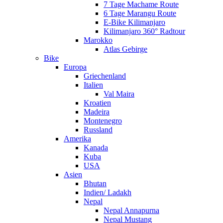
7 Tage Machame Route
6 Tage Marangu Route
E-Bike Kilimanjaro
Kilimanjaro 360° Radtour
Marokko
Atlas Gebirge
Bike
Europa
Griechenland
Italien
Val Maira
Kroatien
Madeira
Montenegro
Russland
Amerika
Kanada
Kuba
USA
Asien
Bhutan
Indien/ Ladakh
Nepal
Nepal Annapurna
Nepal Mustang