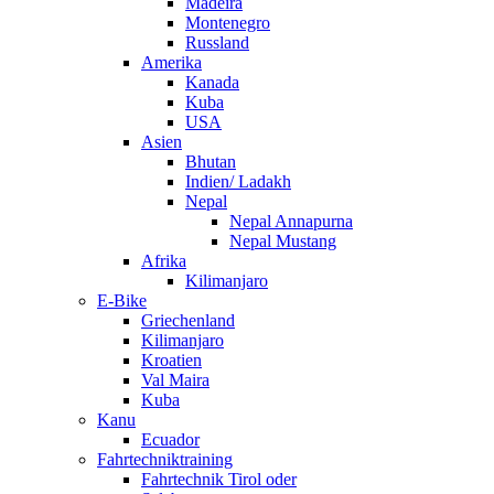
Madeira
Montenegro
Russland
Amerika
Kanada
Kuba
USA
Asien
Bhutan
Indien/ Ladakh
Nepal
Nepal Annapurna
Nepal Mustang
Afrika
Kilimanjaro
E-Bike
Griechenland
Kilimanjaro
Kroatien
Val Maira
Kuba
Kanu
Ecuador
Fahrtechniktraining
Fahrtechnik Tirol oder