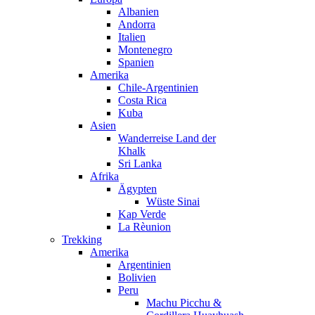
Albanien
Andorra
Italien
Montenegro
Spanien
Amerika
Chile-Argentinien
Costa Rica
Kuba
Asien
Wanderreise Land der
Khalk
Sri Lanka
Afrika
Ägypten
Wüste Sinai
Kap Verde
La Rèunion
Trekking
Amerika
Argentinien
Bolivien
Peru
Machu Picchu &