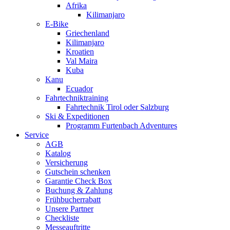
Afrika
Kilimanjaro
E-Bike
Griechenland
Kilimanjaro
Kroatien
Val Maira
Kuba
Kanu
Ecuador
Fahrtechniktraining
Fahrtechnik Tirol oder Salzburg
Ski & Expeditionen
Programm Furtenbach Adventures
Service
AGB
Katalog
Versicherung
Gutschein schenken
Garantie Check Box
Buchung & Zahlung
Frühbucherrabatt
Unsere Partner
Checkliste
Messeauftritte