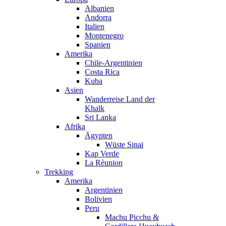
Albanien
Andorra
Italien
Montenegro
Spanien
Amerika
Chile-Argentinien
Costa Rica
Kuba
Asien
Wanderreise Land der
Khalk
Sri Lanka
Afrika
Ägypten
Wüste Sinai
Kap Verde
La Rèunion
Trekking
Amerika
Argentinien
Bolivien
Peru
Machu Picchu &