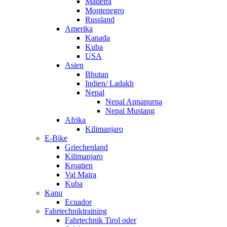
Madeira
Montenegro
Russland
Amerika
Kanada
Kuba
USA
Asien
Bhutan
Indien/ Ladakh
Nepal
Nepal Annapurna
Nepal Mustang
Afrika
Kilimanjaro
E-Bike
Griechenland
Kilimanjaro
Kroatien
Val Maira
Kuba
Kanu
Ecuador
Fahrtechniktraining
Fahrtechnik Tirol oder