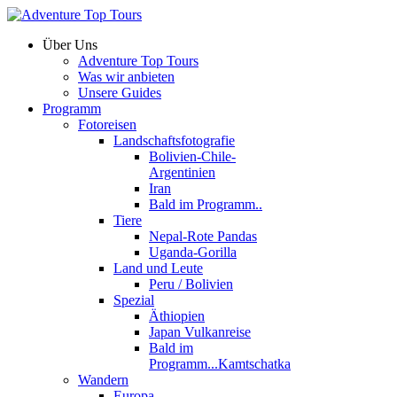
Über Uns
Adventure Top Tours
Was wir anbieten
Unsere Guides
Programm
Fotoreisen
Landschaftsfotografie
Bolivien-Chile-
Argentinien
Iran
Bald im Programm..
Tiere
Nepal-Rote Pandas
Uganda-Gorilla
Land und Leute
Peru / Bolivien
Spezial
Äthiopien
Japan Vulkanreise
Bald im
Programm...Kamtschatka
Wandern
Europa