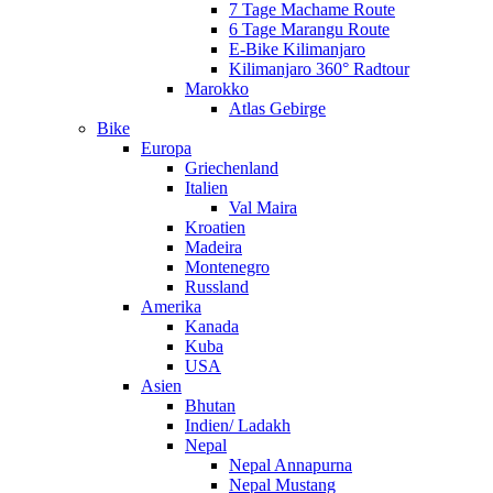
7 Tage Machame Route
6 Tage Marangu Route
E-Bike Kilimanjaro
Kilimanjaro 360° Radtour
Marokko
Atlas Gebirge
Bike
Europa
Griechenland
Italien
Val Maira
Kroatien
Madeira
Montenegro
Russland
Amerika
Kanada
Kuba
USA
Asien
Bhutan
Indien/ Ladakh
Nepal
Nepal Annapurna
Nepal Mustang