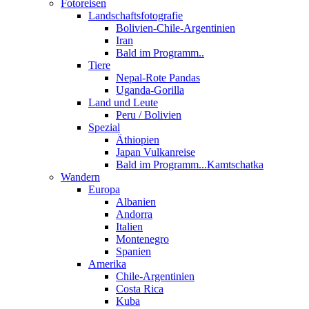
Fotoreisen
Landschaftsfotografie
Bolivien-Chile-Argentinien
Iran
Bald im Programm..
Tiere
Nepal-Rote Pandas
Uganda-Gorilla
Land und Leute
Peru / Bolivien
Spezial
Äthiopien
Japan Vulkanreise
Bald im Programm...Kamtschatka
Wandern
Europa
Albanien
Andorra
Italien
Montenegro
Spanien
Amerika
Chile-Argentinien
Costa Rica
Kuba