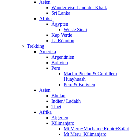
Asien
Wanderreise Land der Khalk
Sri Lanka
Afrika
Ägypten
Wüste Sinai
Kap Verde
La Rèunion
Trekking
Amerika
Argentinien
Bolivien
Peru
Machu Picchu & Cordillera
Huayhuash
Peru & Bolivien
Asien
Bhutan
Indien/ Ladakh
Tibet
Afrika
Algerien
Kilimanjaro
Mt Meru+Machame Route+Safari
Mt Meru+Kilimanjaro