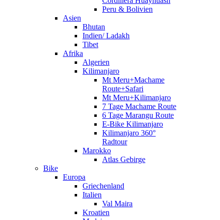
Cordillera Huayhuash
Peru & Bolivien
Asien
Bhutan
Indien/ Ladakh
Tibet
Afrika
Algerien
Kilimanjaro
Mt Meru+Machame
Route+Safari
Mt Meru+Kilimanjaro
7 Tage Machame Route
6 Tage Marangu Route
E-Bike Kilimanjaro
Kilimanjaro 360°
Radtour
Marokko
Atlas Gebirge
Bike
Europa
Griechenland
Italien
Val Maira
Kroatien