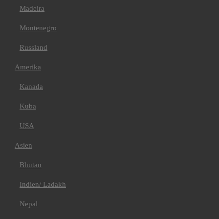
Madeira
Montenegro
Russland
Amerika
Kanada
Kuba
USA
Asien
Bhutan
Indien/ Ladakh
Nepal