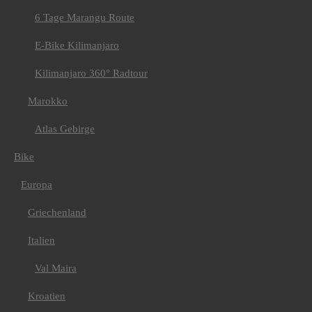
6 Tage Marangu Route
E-Bike Kilimanjaro
Kilimanjaro 360° Radtour
Marokko
Atlas Gebirge
Bike
Europa
Griechenland
Italien
Val Maira
Kroatien