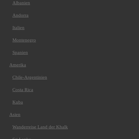
Cordillera Huayhuash
Albanien
Peru & Bolivien
Asien
Andorra
Bhutan
Indien/ Ladakh
Italien
Tibet
Afrika
Algerien
Montenegro
Kilimanjaro
Mt Meru+Machame
Spanien
Route+Safari
Mt Meru+Kilimanjaro
Amerika
7 Tage Machame Route
6 Tage Marangu Route
Chile-Argentinien
E-Bike Kilimanjaro
Kilimanjaro 360°
Radtour
Costa Rica
Marokko
Atlas Gebirge
Kuba
Bike
Europa
Asien
Griechenland
Italien
Wanderreise Land der Khalk
Val Maira
Kroatien