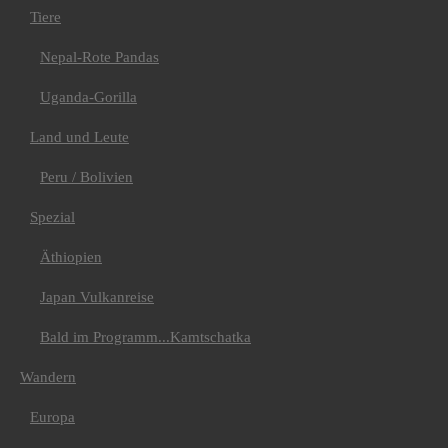
Albanien
Tiere
Andorra
Italien
Nepal-Rote Pandas
Montenegro
Spanien
Uganda-Gorilla
Amerika
Chile-Argentinien
Land und Leute
Costa Rica
Kuba
Peru / Bolivien
Asien
Wanderreise Land der
Khalk
Spezial
Sri Lanka
Afrika
Äthiopien
Ägypten
Wüste Sinai
Japan Vulkanreise
Kap Verde
La Rèunion
Bald im Programm...Kamtschatka
Trekking
Amerika
Argentinien
Wandern
Bolivien
Peru
Europa
Machu Picchu &