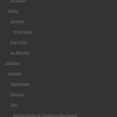
Sri Lanka
Madeira
Montenegro
Russland
Afrika
Amerika
Kanada
Ägypten
Kuba
USA
Wüste Sinai
Asien
Bhutan
Kap Verde
Indien/ Ladakh
Nepal
Nepal Annapurna
La Rèunion
Nepal Mustang
Afrika
Trekking
Kilimanjaro
E-Bike
Amerika
Griechenland
Kilimanjaro
Argentinien
Kroatien
Val Maira
Bolivien
Kuba
Kanu
Ecuador
Peru
Fahrtechniktraining
Fahrtechnik Tirol oder
Machu Picchu & Cordillera Huayhuash