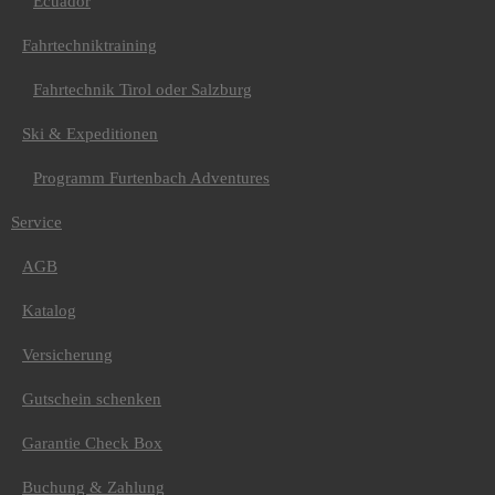
Ecuador
Name (wie im Reisepass):
*
Fahrtechniktraining
Vorname
Nachname
Fahrtechnik Tirol oder Salzburg
Adresse:
*
Ski & Expeditionen
Straße / Nr.
Programm Furtenbach Adventures
Ort
PLZ
Service
Geburtsdatum:
*
Land
AGB
Telefonnummer:
*
Katalog
E-mail:
*
Versicherung
Passnummer:
*
Gutschein schenken
Nationalität:
*
Garantie Check Box
Gültig bis:
*
Buchung & Zahlung