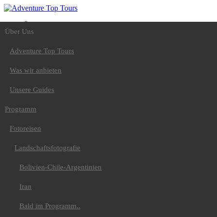
Über Uns
Über Uns
Adventure Top Tours
Was wir anbieten
Unsere Guides
Adventure Top Tours
Programm
Fotoreisen
Was wir anbieten
Landschaftsfotografie
Bolivien-Chile-
Unsere Guides
Argentinien
Iran
Programm
Bald im Programm..
Tiere
Fotoreisen
Nepal-Rote Pandas
Uganda-Gorilla
Land und Leute
Landschaftsfotografie
Peru / Bolivien
Spezial
Bolivien-Chile-Argentinien
Äthiopien
Japan Vulkanreise
Iran
Bald im
Programm...Kamtschatka
Bald im Programm..
Wandern
Europa