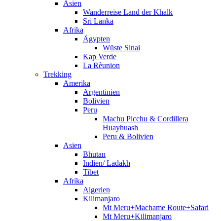
Asien
Wanderreise Land der Khalk
Sri Lanka
Afrika
Ägypten
Wüste Sinai
Kap Verde
La Rèunion
Trekking
Amerika
Argentinien
Bolivien
Peru
Machu Picchu & Cordillera
Huayhuash
Peru & Bolivien
Asien
Bhutan
Indien/ Ladakh
Tibet
Afrika
Algerien
Kilimanjaro
Mt Meru+Machame Route+Safari
Mt Meru+Kilimanjaro