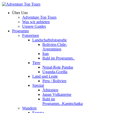
Über Uns
Adventure Top Tours
Was wir anbieten
Unsere Guides
Programm
Fotoreisen
Landschaftsfotografie
Bolivien-Chile-
Argentinien
Iran
Bald im Programm..
Tiere
Nepal-Rote Pandas
Uganda-Gorilla
Land und Leute
Peru / Bolivien
Spezial
Äthiopien
Japan Vulkanreise
Bald im
Programm...Kamtschatka
Wandern
Europa