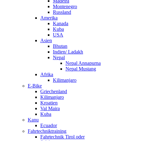
Madeira
Montenegro
Russland
Amerika
Kanada
Kuba
USA
Asien
Bhutan
Indien/ Ladakh
Nepal
Nepal Annapurna
Nepal Mustang
Afrika
Kilimanjaro
E-Bike
Griechenland
Kilimanjaro
Kroatien
Val Maira
Kuba
Kanu
Ecuador
Fahrtechniktraining
Fahrtechnik Tirol oder