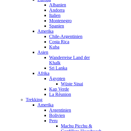
Albanien
Andorra
Italien
Montenegro
Spanien
Amerika
Chile-Argentinien
Costa Rica
Kuba
Asien
Wanderreise Land der
Khalk
Sri Lanka
Afrika
Ägypten
Wüste Sinai
Kap Verde
La Rèunion
Trekking
Amerika
Argentinien
Bolivien
Peru
Machu Picchu &