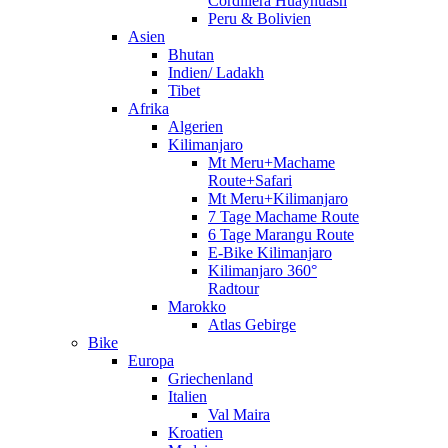
Cordillera Huayhuash
Peru & Bolivien
Asien
Bhutan
Indien/ Ladakh
Tibet
Afrika
Algerien
Kilimanjaro
Mt Meru+Machame
Route+Safari
Mt Meru+Kilimanjaro
7 Tage Machame Route
6 Tage Marangu Route
E-Bike Kilimanjaro
Kilimanjaro 360°
Radtour
Marokko
Atlas Gebirge
Bike
Europa
Griechenland
Italien
Val Maira
Kroatien