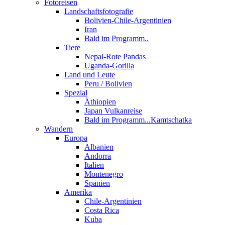
Fotoreisen
Landschaftsfotografie
Bolivien-Chile-Argentinien
Iran
Bald im Programm..
Tiere
Nepal-Rote Pandas
Uganda-Gorilla
Land und Leute
Peru / Bolivien
Spezial
Äthiopien
Japan Vulkanreise
Bald im Programm...Kamtschatka
Wandern
Europa
Albanien
Andorra
Italien
Montenegro
Spanien
Amerika
Chile-Argentinien
Costa Rica
Kuba