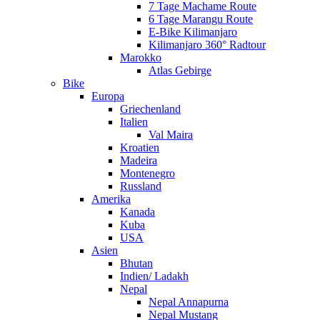
7 Tage Machame Route
6 Tage Marangu Route
E-Bike Kilimanjaro
Kilimanjaro 360° Radtour
Marokko
Atlas Gebirge
Bike
Europa
Griechenland
Italien
Val Maira
Kroatien
Madeira
Montenegro
Russland
Amerika
Kanada
Kuba
USA
Asien
Bhutan
Indien/ Ladakh
Nepal
Nepal Annapurna
Nepal Mustang