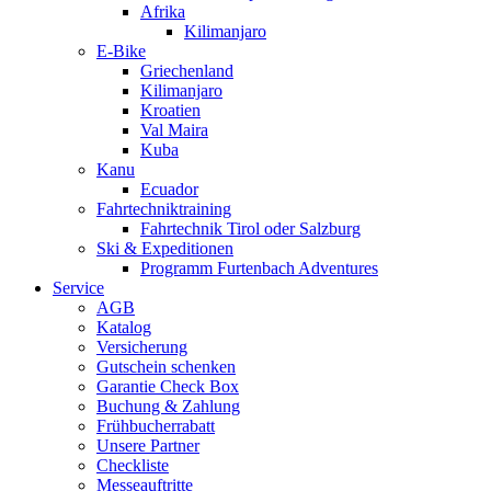
Afrika
Kilimanjaro
E-Bike
Griechenland
Kilimanjaro
Kroatien
Val Maira
Kuba
Kanu
Ecuador
Fahrtechniktraining
Fahrtechnik Tirol oder Salzburg
Ski & Expeditionen
Programm Furtenbach Adventures
Service
AGB
Katalog
Versicherung
Gutschein schenken
Garantie Check Box
Buchung & Zahlung
Frühbucherrabatt
Unsere Partner
Checkliste
Messeauftritte